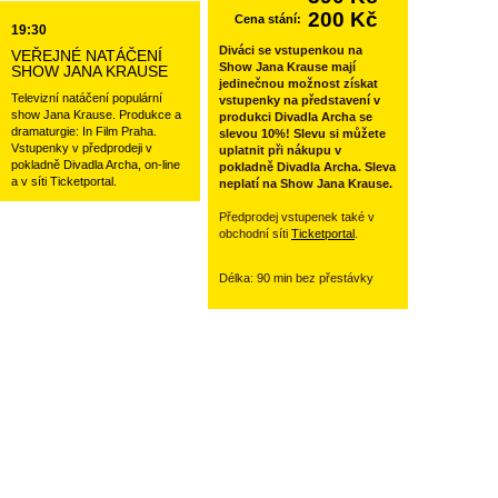
200 Kč
Cena stání:
19:30
Diváci se vstupenkou na
VEŘEJNÉ NATÁČENÍ
Show Jana Krause mají
SHOW JANA KRAUSE
jedinečnou možnost získat
Televizní natáčení populární
vstupenky na představení v
show Jana Krause. Produkce a
produkci Divadla Archa se
dramaturgie: In Film Praha.
slevou 10%! Slevu si můžete
Vstupenky v předprodeji v
uplatnit při nákupu v
pokladně Divadla Archa, on-line
pokladně Divadla Archa. Sleva
a v síti Ticketportal.
neplatí na Show Jana Krause.
Předprodej vstupenek také v
obchodní síti
Ticketportal
.
Délka: 90 min bez přestávky