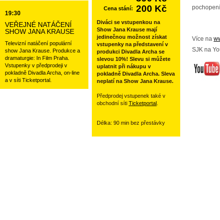
200 Kč
pochopení
Cena stání:
19:30
Diváci se vstupenkou na
VEŘEJNÉ NATÁČENÍ
Show Jana Krause mají
SHOW JANA KRAUSE
jedinečnou možnost získat
Více na
ww
Televizní natáčení populární
vstupenky na představení v
SJK na Yo
show Jana Krause. Produkce a
produkci Divadla Archa se
dramaturgie: In Film Praha.
slevou 10%! Slevu si můžete
Vstupenky v předprodeji v
uplatnit při nákupu v
pokladně Divadla Archa, on-line
pokladně Divadla Archa. Sleva
a v síti Ticketportal.
neplatí na Show Jana Krause.
Předprodej vstupenek také v
obchodní síti
Ticketportal
.
Délka: 90 min bez přestávky