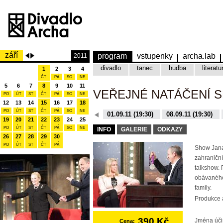
září
program
vstupenky
archa.lab
2011
divadlo
tanec
hudba
literatu
1
2
3
4
ČT
PÁ
SO
NE
5
6
7
8
9
10
11
VEŘEJNÉ NATÁČENÍ 
PO
ÚT
ST
ČT
PÁ
SO
NE
12
13
14
15
16
17
18
PO
ÚT
ST
ČT
PÁ
SO
NE
08.12.15 (19:30)
01.09.11 (19:30)
08.09.11 (19:30)
19
20
21
22
23
24
25
10.11.15 (19:30)
16.11.15 (19:30)
PO
ÚT
ST
ČT
PÁ
SO
NE
INFO
GALERIE
ODKAZY
26
27
28
29
30
PO
ÚT
ST
ČT
PÁ
Show Jana
zahraniční
talkshow. 
obávaného
family.
Produkce a
390 Kč
Jména úči
Cena: