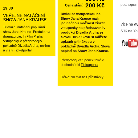
200 Kč
pochopení
Cena stání:
19:30
Diváci se vstupenkou na
VEŘEJNÉ NATÁČENÍ
Show Jana Krause mají
SHOW JANA KRAUSE
jedinečnou možnost získat
Více na
ww
Televizní natáčení populární
vstupenky na představení v
SJK na Yo
show Jana Krause. Produkce a
produkci Divadla Archa se
dramaturgie: In Film Praha.
slevou 10%! Slevu si můžete
Vstupenky v předprodeji v
uplatnit při nákupu v
pokladně Divadla Archa, on-line
pokladně Divadla Archa. Sleva
a v síti Ticketportal.
neplatí na Show Jana Krause.
Předprodej vstupenek také v
obchodní síti
Ticketportal
.
Délka: 90 min bez přestávky