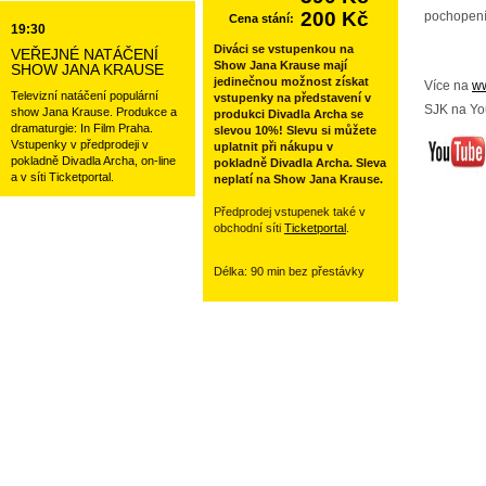
200 Kč
pochopení
Cena stání:
19:30
Diváci se vstupenkou na
VEŘEJNÉ NATÁČENÍ
Show Jana Krause mají
SHOW JANA KRAUSE
jedinečnou možnost získat
Více na
ww
Televizní natáčení populární
vstupenky na představení v
SJK na Yo
show Jana Krause. Produkce a
produkci Divadla Archa se
dramaturgie: In Film Praha.
slevou 10%! Slevu si můžete
Vstupenky v předprodeji v
uplatnit při nákupu v
pokladně Divadla Archa, on-line
pokladně Divadla Archa. Sleva
a v síti Ticketportal.
neplatí na Show Jana Krause.
Předprodej vstupenek také v
obchodní síti
Ticketportal
.
Délka: 90 min bez přestávky