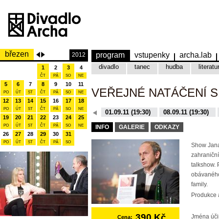
březen
program
vstupenky
archa.lab
2012
divadlo
tanec
hudba
literatu
1
2
3
4
ČT
PÁ
SO
NE
5
6
7
8
9
10
11
VEŘEJNÉ NATÁČENÍ 
PO
ÚT
ST
ČT
PÁ
SO
NE
12
13
14
15
16
17
18
PO
ÚT
ST
ČT
PÁ
SO
NE
08.12.15 (19:30)
01.09.11 (19:30)
08.09.11 (19:30)
19
20
21
22
23
24
25
10.11.15 (19:30)
16.11.15 (19:30)
PO
ÚT
ST
ČT
PÁ
SO
NE
INFO
GALERIE
ODKAZY
26
27
28
29
30
31
PO
ÚT
ST
ČT
PÁ
SO
Show Jana
zahraniční
talkshow. 
obávaného
family.
Produkce a
390 Kč
Jména úči
Cena: