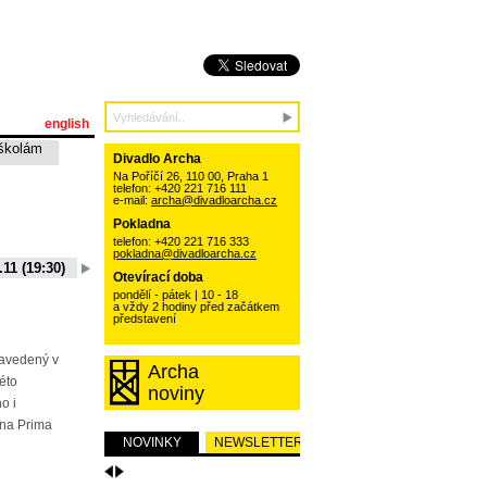
english
školám
Divadlo Archa
Na Poříčí 26, 110 00, Praha 1
telefon: +420 221 716 111
e-mail:
archa@divadloarcha.cz
Pokladna
telefon: +420 221 716 333
pokladna@divadloarcha.cz
.11 (19:30)
06.10.11 (19:30)
13.10.11 (19:30)
20.10.11 (19:30)
Otevírací doba
15 (19:30)
01.09.11 (19:30)
pondělí - pátek | 10 - 18
a vždy 2 hodiny před začátkem
představení
zavedený v
Archa
této
noviny
o i
na Prima
NOVINKY
NEWSLETTER