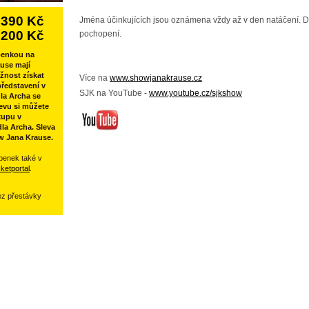
390 Kč
Jména účinkujících jsou oznámena vždy až v den natáčení. 
200 Kč
pochopení.
penkou na
use mají
žnost získat
Více na
www.showjanakrause.cz
ředstavení v
SJK na YouTube -
www.youtube.cz/sjkshow
la Archa se
evu si můžete
kupu v
la Archa. Sleva
w Jana Krause.
penek také v
cketportal
.
ez přestávky