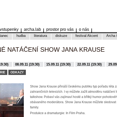
vstupenky
archa.lab
prostor pro vás
o nás
tanec
hudba
literatura
diskuze
festival Akcent
Archa 
NÉ NATÁČENÍ SHOW JANA KRAUSE
19:30)
08.09.11 (19:30)
15.09.11 (19:30)
22.09.11 (19:30)
29.09
9:30)
16.11.15 (19:30)
17.11.15 (19:30)
01.12.15 (19:30)
08.12.
RIE
ODKAZY
Show Jana Krause přináší českému publiku typ pořadu léta 
zahraničních televizích. I vy můžete zažít atmosféru natáčení 
talkshow. Pobaví vás zajímaví hosté a břitký humor pohotovéh
obávaného moderátora. Show Jana Krause můžete sledovat 
family.
Produkce a dramaturgie: In Film Praha.