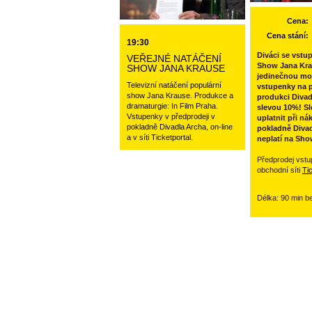
Cena:
Cena stání:
19:30
Diváci se vstu
VEŘEJNÉ NATÁČENÍ
Show Jana Kra
SHOW JANA KRAUSE
jedinečnou mo
Televizní natáčení populární
vstupenky na p
show Jana Krause. Produkce a
produkci Divad
dramaturgie: In Film Praha.
slevou 10%! Sl
Vstupenky v předprodeji v
uplatnit při ná
pokladně Divadla Archa, on-line
pokladně Divad
a v síti Ticketportal.
neplatí na Sho
Předprodej vstu
obchodní síti
Ti
Délka: 90 min b