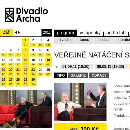
září
program
vstupenky
archa.lab
2011
divadlo
tanec
hudba
literatu
1
2
3
4
ČT
PÁ
SO
NE
5
6
7
8
9
10
11
VEŘEJNÉ NATÁČENÍ 
PO
ÚT
ST
ČT
PÁ
SO
NE
12
13
14
15
16
17
18
PO
ÚT
ST
ČT
PÁ
SO
NE
08.12.15 (19:30)
01.09.11 (19:30)
08.09.11 (19:30)
19
20
21
22
23
24
25
10.11.15 (19:30)
16.11.15 (19:30)
PO
ÚT
ST
ČT
PÁ
SO
NE
INFO
GALERIE
ODKAZY
26
27
28
29
30
PO
ÚT
ST
ČT
PÁ
Show Jana
zahraniční
talkshow. 
obávaného
family.
Produkce a
390 Kč
Jména úči
Cena: