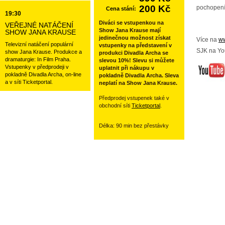
200 Kč
pochopení
Cena stání:
19:30
Diváci se vstupenkou na
VEŘEJNÉ NATÁČENÍ
Show Jana Krause mají
SHOW JANA KRAUSE
jedinečnou možnost získat
Více na
ww
Televizní natáčení populární
vstupenky na představení v
SJK na Yo
show Jana Krause. Produkce a
produkci Divadla Archa se
dramaturgie: In Film Praha.
slevou 10%! Slevu si můžete
Vstupenky v předprodeji v
uplatnit při nákupu v
pokladně Divadla Archa, on-line
pokladně Divadla Archa. Sleva
a v síti Ticketportal.
neplatí na Show Jana Krause.
Předprodej vstupenek také v
obchodní síti
Ticketportal
.
Délka: 90 min bez přestávky