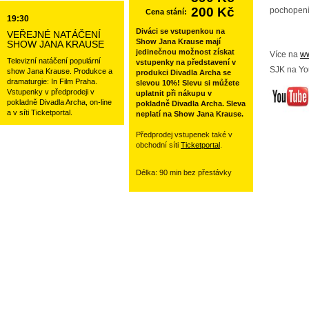
200 Kč
pochopení
Cena stání:
19:30
Diváci se vstupenkou na
VEŘEJNÉ NATÁČENÍ
Show Jana Krause mají
SHOW JANA KRAUSE
jedinečnou možnost získat
Více na
ww
Televizní natáčení populární
vstupenky na představení v
SJK na Yo
show Jana Krause. Produkce a
produkci Divadla Archa se
dramaturgie: In Film Praha.
slevou 10%! Slevu si můžete
Vstupenky v předprodeji v
uplatnit při nákupu v
pokladně Divadla Archa, on-line
pokladně Divadla Archa. Sleva
a v síti Ticketportal.
neplatí na Show Jana Krause.
Předprodej vstupenek také v
obchodní síti
Ticketportal
.
Délka: 90 min bez přestávky