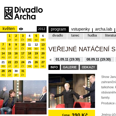
květen
program
vstupenky
archa.lab
2012
divadlo
tanec
hudba
literatu
1
2
3
4
5
6
ÚT
ST
ČT
PÁ
SO
NE
7
8
9
10
11
12
13
VEŘEJNÉ NATÁČENÍ 
PO
ÚT
ST
ČT
PÁ
SO
NE
14
15
16
17
18
19
20
PO
ÚT
ST
ČT
PÁ
SO
NE
08.12.15 (19:30)
01.09.11 (19:30)
08.09.11 (19:30)
21
22
23
24
25
26
27
10.11.15 (19:30)
16.11.15 (19:30)
PO
ÚT
ST
ČT
PÁ
SO
NE
INFO
GALERIE
ODKAZY
28
29
30
31
PO
ÚT
ST
ČT
Show Jana
zahraniční
talkshow. 
obávaného
family.
Produkce a
390 Kč
Jména úči
Cena: