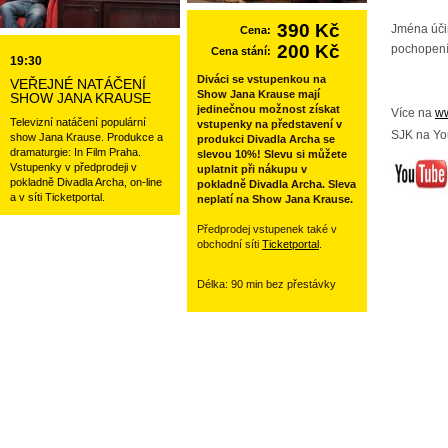
390 Kč
Jména úči
Cena:
200 Kč
pochopení
Cena stání:
19:30
Diváci se vstupenkou na
VEŘEJNÉ NATÁČENÍ
Show Jana Krause mají
SHOW JANA KRAUSE
jedinečnou možnost získat
Více na
ww
Televizní natáčení populární
vstupenky na představení v
SJK na Yo
show Jana Krause. Produkce a
produkci Divadla Archa se
dramaturgie: In Film Praha.
slevou 10%! Slevu si můžete
Vstupenky v předprodeji v
uplatnit při nákupu v
pokladně Divadla Archa, on-line
pokladně Divadla Archa. Sleva
a v síti Ticketportal.
neplatí na Show Jana Krause.
Předprodej vstupenek také v
obchodní síti
Ticketportal
.
Délka: 90 min bez přestávky