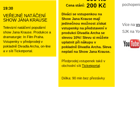
200 Kč
pochopení
Cena stání:
19:30
Diváci se vstupenkou na
VEŘEJNÉ NATÁČENÍ
Show Jana Krause mají
SHOW JANA KRAUSE
jedinečnou možnost získat
Více na
ww
Televizní natáčení populární
vstupenky na představení v
SJK na Yo
show Jana Krause. Produkce a
produkci Divadla Archa se
dramaturgie: In Film Praha.
slevou 10%! Slevu si můžete
Vstupenky v předprodeji v
uplatnit při nákupu v
pokladně Divadla Archa, on-line
pokladně Divadla Archa. Sleva
a v síti Ticketportal.
neplatí na Show Jana Krause.
Předprodej vstupenek také v
obchodní síti
Ticketportal
.
Délka: 90 min bez přestávky