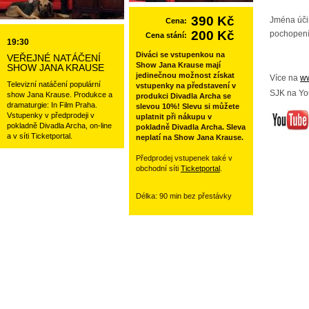
390 Kč
Jména úči
Cena:
200 Kč
pochopení
Cena stání:
19:30
Diváci se vstupenkou na
VEŘEJNÉ NATÁČENÍ
Show Jana Krause mají
SHOW JANA KRAUSE
jedinečnou možnost získat
Více na
ww
Televizní natáčení populární
vstupenky na představení v
SJK na Yo
show Jana Krause. Produkce a
produkci Divadla Archa se
dramaturgie: In Film Praha.
slevou 10%! Slevu si můžete
Vstupenky v předprodeji v
uplatnit při nákupu v
pokladně Divadla Archa, on-line
pokladně Divadla Archa. Sleva
a v síti Ticketportal.
neplatí na Show Jana Krause.
Předprodej vstupenek také v
obchodní síti
Ticketportal
.
Délka: 90 min bez přestávky