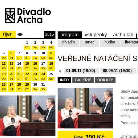
říjen
program
vstupenky
archa.lab
2015
divadlo
tanec
hudba
literatu
1
2
3
4
ČT
PÁ
SO
NE
5
6
7
8
9
10
11
VEŘEJNÉ NATÁČENÍ 
PO
ÚT
ST
ČT
PÁ
SO
NE
12
13
14
15
16
17
18
PO
ÚT
ST
ČT
PÁ
SO
NE
08.12.15 (19:30)
01.09.11 (19:30)
08.09.11 (19:30)
19
20
21
22
23
24
25
10.11.15 (19:30)
16.11.15 (19:30)
PO
ÚT
ST
ČT
PÁ
SO
NE
INFO
GALERIE
ODKAZY
26
27
28
29
30
31
PO
ÚT
ST
ČT
PÁ
SO
Show Jana
zahraniční
talkshow. 
obávaného
family.
Produkce a
390 Kč
Jména úči
Cena: