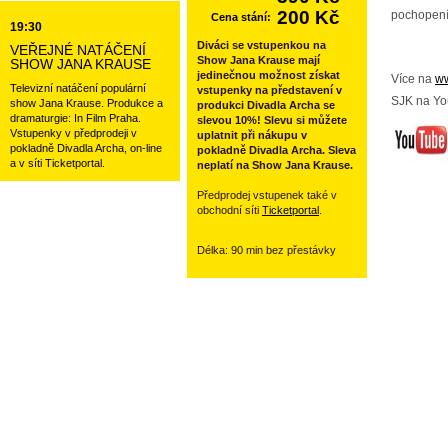
200 Kč
pochopení
Cena stání:
19:30
Diváci se vstupenkou na
VEŘEJNÉ NATÁČENÍ
Show Jana Krause mají
SHOW JANA KRAUSE
jedinečnou možnost získat
Více na
ww
Televizní natáčení populární
vstupenky na představení v
SJK na Yo
show Jana Krause. Produkce a
produkci Divadla Archa se
dramaturgie: In Film Praha.
slevou 10%! Slevu si můžete
Vstupenky v předprodeji v
uplatnit při nákupu v
pokladně Divadla Archa, on-line
pokladně Divadla Archa. Sleva
a v síti Ticketportal.
neplatí na Show Jana Krause.
Předprodej vstupenek také v
obchodní síti
Ticketportal
.
Délka: 90 min bez přestávky