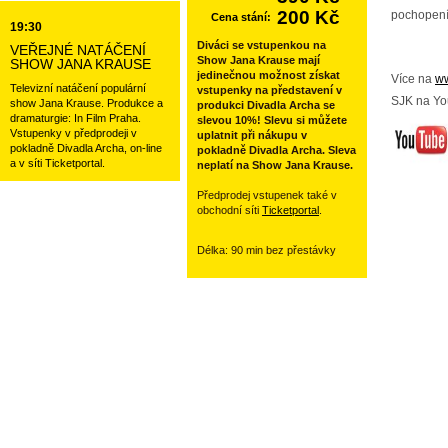
200 Kč
pochopení
Cena stání:
19:30
Diváci se vstupenkou na
VEŘEJNÉ NATÁČENÍ
Show Jana Krause mají
SHOW JANA KRAUSE
jedinečnou možnost získat
Více na
ww
Televizní natáčení populární
vstupenky na představení v
SJK na Yo
show Jana Krause. Produkce a
produkci Divadla Archa se
dramaturgie: In Film Praha.
slevou 10%! Slevu si můžete
Vstupenky v předprodeji v
uplatnit při nákupu v
pokladně Divadla Archa, on-line
pokladně Divadla Archa. Sleva
a v síti Ticketportal.
neplatí na Show Jana Krause.
Předprodej vstupenek také v
obchodní síti
Ticketportal
.
Délka: 90 min bez přestávky