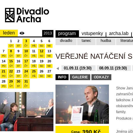
leden
program
vstupenky
archa.lab
2013
divadlo
tanec
hudba
literatu
1
2
3
4
5
6
ÚT
ST
ČT
PÁ
SO
NE
7
8
9
10
11
12
13
VEŘEJNÉ NATÁČENÍ 
PO
ÚT
ST
ČT
PÁ
SO
NE
14
15
16
17
18
19
20
PO
ÚT
ST
ČT
PÁ
SO
NE
08.12.15 (19:30)
01.09.11 (19:30)
08.09.11 (19:30)
21
22
23
24
25
26
27
10.11.15 (19:30)
16.11.15 (19:30)
PO
ÚT
ST
ČT
PÁ
SO
NE
INFO
GALERIE
ODKAZY
28
29
30
31
PO
ÚT
ST
ČT
Show Jana
zahraniční
talkshow. 
obávaného
family.
Produkce a
390 Kč
Jména úči
Cena: