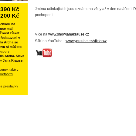
390 Kč
Jména účinkujících jsou oznámena vždy až v den natáčení. 
200 Kč
pochopení.
penkou na
use mají
žnost získat
Více na
www.showjanakrause.cz
ředstavení v
SJK na YouTube -
www.youtube.cz/sjkshow
la Archa se
evu si můžete
kupu v
la Archa. Sleva
w Jana Krause.
penek také v
cketportal
.
ez přestávky