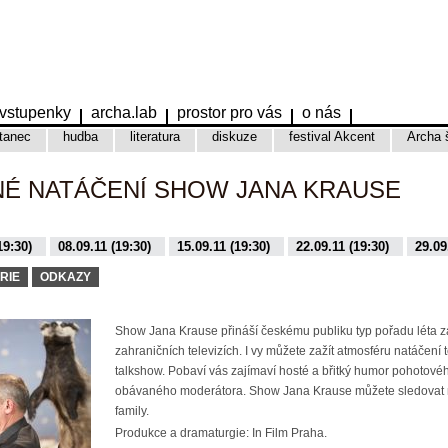
vstupenky
archa.lab
prostor pro vás
o nás
tanec
hudba
literatura
diskuze
festival Akcent
Archa 
NÉ NATÁČENÍ SHOW JANA KRAUSE
19:30)
08.09.11 (19:30)
15.09.11 (19:30)
22.09.11 (19:30)
29.09
9:30)
16.11.15 (19:30)
17.11.15 (19:30)
01.12.15 (19:30)
08.12.
RIE
ODKAZY
Show Jana Krause přináší českému publiku typ pořadu léta 
zahraničních televizích. I vy můžete zažít atmosféru natáčení 
talkshow. Pobaví vás zajímaví hosté a břitký humor pohotovéh
obávaného moderátora. Show Jana Krause můžete sledovat 
family.
Produkce a dramaturgie: In Film Praha.