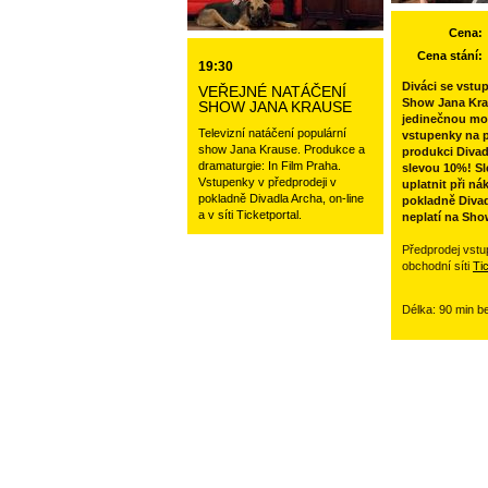
Cena:
Cena stání:
19:30
Diváci se vstu
VEŘEJNÉ NATÁČENÍ
Show Jana Kra
SHOW JANA KRAUSE
jedinečnou mo
Televizní natáčení populární
vstupenky na p
show Jana Krause. Produkce a
produkci Divad
dramaturgie: In Film Praha.
slevou 10%! Sl
Vstupenky v předprodeji v
uplatnit při ná
pokladně Divadla Archa, on-line
pokladně Divad
a v síti Ticketportal.
neplatí na Sho
Předprodej vstu
obchodní síti
Ti
Délka: 90 min b