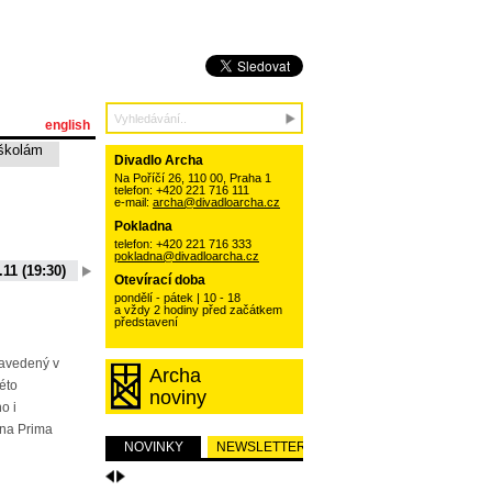
english
školám
Divadlo Archa
Na Poříčí 26, 110 00, Praha 1
telefon: +420 221 716 111
e-mail:
archa@divadloarcha.cz
Pokladna
telefon: +420 221 716 333
pokladna@divadloarcha.cz
.11 (19:30)
06.10.11 (19:30)
13.10.11 (19:30)
20.10.11 (19:30)
Otevírací doba
15 (19:30)
01.09.11 (19:30)
pondělí - pátek | 10 - 18
a vždy 2 hodiny před začátkem
představení
zavedený v
Archa
této
noviny
o i
na Prima
NOVINKY
NEWSLETTER