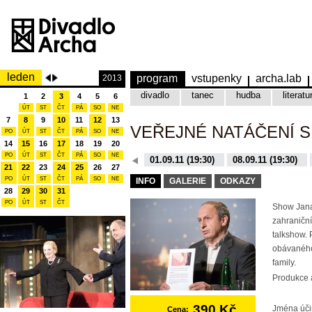
leden
program
vstupenky
archa.lab
2013
divadlo
tanec
hudba
literatu
1
2
3
4
5
6
ÚT
ST
ČT
PÁ
SO
NE
7
8
9
10
11
12
13
VEŘEJNÉ NATÁČENÍ 
PO
ÚT
ST
ČT
PÁ
SO
NE
14
15
16
17
18
19
20
PO
ÚT
ST
ČT
PÁ
SO
NE
08.12.15 (19:30)
01.09.11 (19:30)
08.09.11 (19:30)
21
22
23
24
25
26
27
10.11.15 (19:30)
16.11.15 (19:30)
PO
ÚT
ST
ČT
PÁ
SO
NE
INFO
GALERIE
ODKAZY
28
29
30
31
PO
ÚT
ST
ČT
Show Jana
zahraniční
talkshow. 
obávaného
family.
Produkce a
390 Kč
Jména úči
Cena: