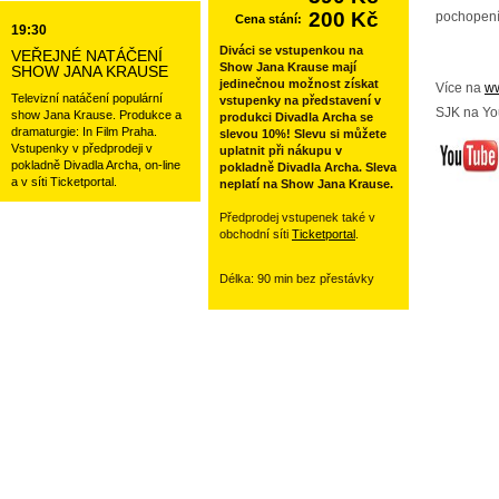
200 Kč
pochopení
Cena stání:
19:30
Diváci se vstupenkou na
VEŘEJNÉ NATÁČENÍ
Show Jana Krause mají
SHOW JANA KRAUSE
jedinečnou možnost získat
Více na
ww
Televizní natáčení populární
vstupenky na představení v
SJK na Yo
show Jana Krause. Produkce a
produkci Divadla Archa se
dramaturgie: In Film Praha.
slevou 10%! Slevu si můžete
Vstupenky v předprodeji v
uplatnit při nákupu v
pokladně Divadla Archa, on-line
pokladně Divadla Archa. Sleva
a v síti Ticketportal.
neplatí na Show Jana Krause.
Předprodej vstupenek také v
obchodní síti
Ticketportal
.
Délka: 90 min bez přestávky