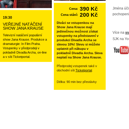
390 Kč
Jména úči
Cena:
200 Kč
pochopení
Cena stání:
19:30
Diváci se vstupenkou na
VEŘEJNÉ NATÁČENÍ
Show Jana Krause mají
SHOW JANA KRAUSE
jedinečnou možnost získat
Více na
ww
Televizní natáčení populární
vstupenky na představení v
SJK na Yo
show Jana Krause. Produkce a
produkci Divadla Archa se
dramaturgie: In Film Praha.
slevou 10%! Slevu si můžete
Vstupenky v předprodeji v
uplatnit při nákupu v
pokladně Divadla Archa, on-line
pokladně Divadla Archa. Sleva
a v síti Ticketportal.
neplatí na Show Jana Krause.
Předprodej vstupenek také v
obchodní síti
Ticketportal
.
Délka: 90 min bez přestávky