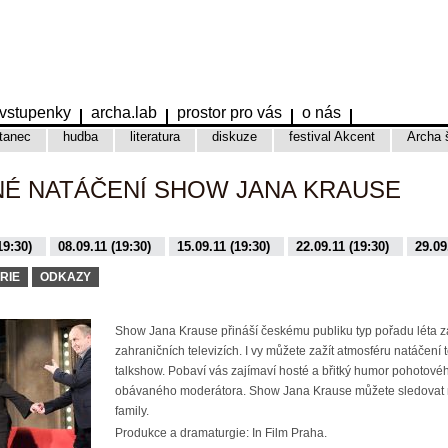
vstupenky
archa.lab
prostor pro vás
o nás
tanec
hudba
literatura
diskuze
festival Akcent
Archa 
NÉ NATÁČENÍ SHOW JANA KRAUSE
19:30)
08.09.11 (19:30)
15.09.11 (19:30)
22.09.11 (19:30)
29.09
9:30)
16.11.15 (19:30)
17.11.15 (19:30)
01.12.15 (19:30)
08.12.
RIE
ODKAZY
Show Jana Krause přináší českému publiku typ pořadu léta 
zahraničních televizích. I vy můžete zažít atmosféru natáčení 
talkshow. Pobaví vás zajímaví hosté a břitký humor pohotovéh
obávaného moderátora. Show Jana Krause můžete sledovat 
family.
Produkce a dramaturgie: In Film Praha.