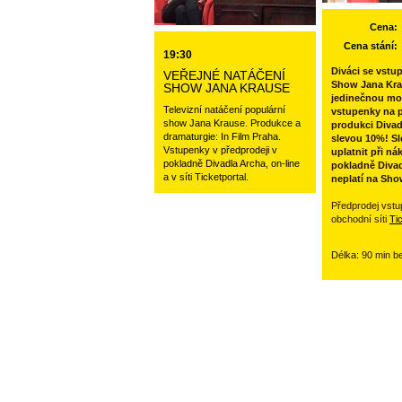
Cena:
Cena stání:
19:30
Diváci se vstu
VEŘEJNÉ NATÁČENÍ
Show Jana Kra
SHOW JANA KRAUSE
jedinečnou mo
Televizní natáčení populární
vstupenky na p
show Jana Krause. Produkce a
produkci Divad
dramaturgie: In Film Praha.
slevou 10%! Sl
Vstupenky v předprodeji v
uplatnit při ná
pokladně Divadla Archa, on-line
pokladně Divad
a v síti Ticketportal.
neplatí na Sho
Předprodej vstu
obchodní síti
Ti
Délka: 90 min b