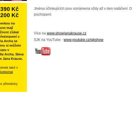
390 Kč
Jména účinkujících jsou oznámena vždy až v den natáčení. 
200 Kč
pochopení.
penkou na
use mají
žnost získat
Více na
www.showjanakrause.cz
ředstavení v
SJK na YouTube -
www.youtube.cz/sjkshow
la Archa se
evu si můžete
kupu v
la Archa. Sleva
w Jana Krause.
penek také v
cketportal
.
ez přestávky