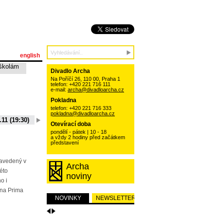
english
školám
Divadlo Archa
Na Poříčí 26, 110 00, Praha 1
telefon: +420 221 716 111
e-mail:
archa@divadloarcha.cz
Pokladna
telefon: +420 221 716 333
pokladna@divadloarcha.cz
.11 (19:30)
06.10.11 (19:30)
13.10.11 (19:30)
20.10.11 (19:30)
Otevírací doba
15 (19:30)
01.09.11 (19:30)
pondělí - pátek | 10 - 18
a vždy 2 hodiny před začátkem
představení
zavedený v
Archa
této
noviny
o i
na Prima
NOVINKY
NEWSLETTER