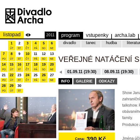
listopad
program
vstupenky
archa.lab
2011
divadlo
tanec
hudba
literatu
1
2
3
4
5
6
ÚT
ST
ČT
PÁ
SO
NE
7
8
9
10
11
12
13
VEŘEJNÉ NATÁČENÍ 
PO
ÚT
ST
ČT
PÁ
SO
NE
14
15
16
17
18
19
20
PO
ÚT
ST
ČT
PÁ
SO
NE
08.12.15 (19:30)
01.09.11 (19:30)
08.09.11 (19:30)
21
22
23
24
25
26
27
10.11.15 (19:30)
16.11.15 (19:30)
PO
ÚT
ST
ČT
PÁ
SO
NE
INFO
GALERIE
ODKAZY
28
29
30
PO
ÚT
ST
Show Jana
zahraniční
talkshow. 
obávaného
family.
Produkce a
390 Kč
Jména úči
Cena: