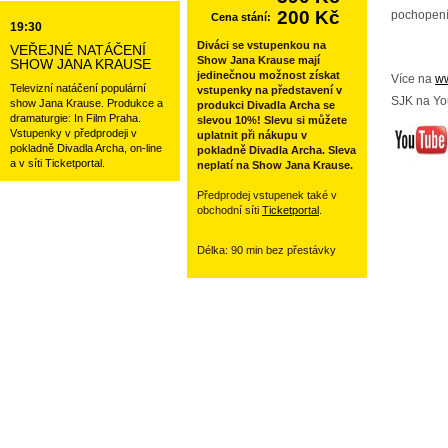
200 Kč
pochopení
Cena stání:
19:30
Diváci se vstupenkou na
VEŘEJNÉ NATÁČENÍ
Show Jana Krause mají
SHOW JANA KRAUSE
jedinečnou možnost získat
Více na
ww
Televizní natáčení populární
vstupenky na představení v
SJK na Yo
show Jana Krause. Produkce a
produkci Divadla Archa se
dramaturgie: In Film Praha.
slevou 10%! Slevu si můžete
Vstupenky v předprodeji v
uplatnit při nákupu v
pokladně Divadla Archa, on-line
pokladně Divadla Archa. Sleva
a v síti Ticketportal.
neplatí na Show Jana Krause.
Předprodej vstupenek také v
obchodní síti
Ticketportal
.
Délka: 90 min bez přestávky