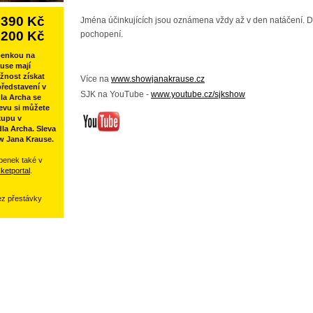
390 Kč
Jména účinkujících jsou oznámena vždy až v den natáčení. 
200 Kč
pochopení.
penkou na
use mají
žnost získat
Více na
www.showjanakrause.cz
ředstavení v
SJK na YouTube -
www.youtube.cz/sjkshow
la Archa se
evu si můžete
kupu v
la Archa. Sleva
w Jana Krause.
penek také v
cketportal
.
ez přestávky