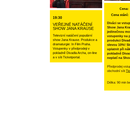
Cena:
Cena stání:
19:30
Diváci se vstu
VEŘEJNÉ NATÁČENÍ
Show Jana Kra
SHOW JANA KRAUSE
jedinečnou mo
Televizní natáčení populární
vstupenky na p
show Jana Krause. Produkce a
produkci Divad
dramaturgie: In Film Praha.
slevou 10%! Sl
Vstupenky v předprodeji v
uplatnit při ná
pokladně Divadla Archa, on-line
pokladně Divad
a v síti Ticketportal.
neplatí na Sho
Předprodej vstu
obchodní síti
Ti
Délka: 90 min b