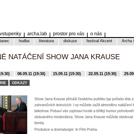
vstupenky
archa.lab
prostor pro vás
o nás
tanec
hudba
literatura
diskuze
festival Akcent
Archa 
NÉ NATÁČENÍ SHOW JANA KRAUSE
19:30)
08.09.11 (19:30)
15.09.11 (19:30)
22.09.11 (19:30)
29.09
9:30)
16.11.15 (19:30)
17.11.15 (19:30)
01.12.15 (19:30)
08.12.
RIE
ODKAZY
Show Jana Krause přináší českému publiku typ pořadu léta 
zahraničních televizích. I vy můžete zažít atmosféru natáčení 
talkshow. Pobaví vás zajímaví hosté a břitký humor pohotovéh
obávaného moderátora. Show Jana Krause můžete sledovat 
family.
Produkce a dramaturgie: In Film Praha.