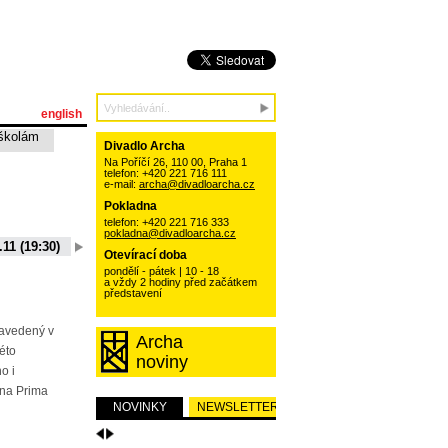
english
školám
Divadlo Archa
Na Poříčí 26, 110 00, Praha 1
telefon: +420 221 716 111
e-mail:
archa@divadloarcha.cz
Pokladna
telefon: +420 221 716 333
pokladna@divadloarcha.cz
.11 (19:30)
06.10.11 (19:30)
13.10.11 (19:30)
20.10.11 (19:30)
Otevírací doba
15 (19:30)
01.09.11 (19:30)
pondělí - pátek | 10 - 18
a vždy 2 hodiny před začátkem
představení
zavedený v
Archa
této
noviny
o i
na Prima
NOVINKY
NEWSLETTER