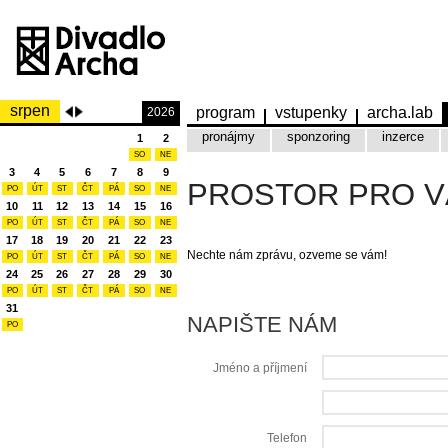
srpen
program
vstupenky
archa.lab
2026
pronájmy
sponzoring
inzerce
1
2
SO
NE
3
4
5
6
7
8
9
PROSTOR PRO V
PO
ÚT
ST
ČT
PÁ
SO
NE
10
11
12
13
14
15
16
PO
ÚT
ST
ČT
PÁ
SO
NE
17
18
19
20
21
22
23
Nechte nám zprávu, ozveme se vám!
PO
ÚT
ST
ČT
PÁ
SO
NE
24
25
26
27
28
29
30
PO
ÚT
ST
ČT
PÁ
SO
NE
31
NAPIŠTE NÁM
PO
Jméno a příjmení
Telefon