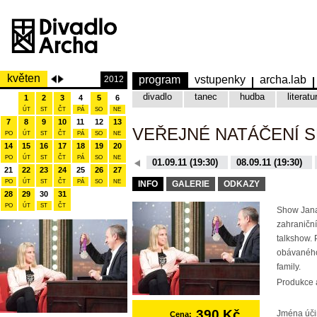
květen
program
vstupenky
archa.lab
2012
divadlo
tanec
hudba
literatu
1
2
3
4
5
6
ÚT
ST
ČT
PÁ
SO
NE
7
8
9
10
11
12
13
VEŘEJNÉ NATÁČENÍ 
PO
ÚT
ST
ČT
PÁ
SO
NE
14
15
16
17
18
19
20
PO
ÚT
ST
ČT
PÁ
SO
NE
08.12.15 (19:30)
01.09.11 (19:30)
08.09.11 (19:30)
21
22
23
24
25
26
27
10.11.15 (19:30)
16.11.15 (19:30)
PO
ÚT
ST
ČT
PÁ
SO
NE
INFO
GALERIE
ODKAZY
28
29
30
31
PO
ÚT
ST
ČT
Show Jana
zahraniční
talkshow. 
obávaného
family.
Produkce a
390 Kč
Jména úči
Cena: