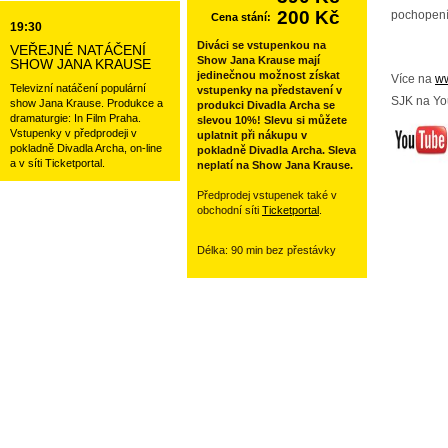
200 Kč
pochopení
Cena stání:
19:30
Diváci se vstupenkou na
VEŘEJNÉ NATÁČENÍ
Show Jana Krause mají
SHOW JANA KRAUSE
jedinečnou možnost získat
Více na
ww
Televizní natáčení populární
vstupenky na představení v
SJK na Yo
show Jana Krause. Produkce a
produkci Divadla Archa se
dramaturgie: In Film Praha.
slevou 10%! Slevu si můžete
Vstupenky v předprodeji v
uplatnit při nákupu v
pokladně Divadla Archa, on-line
pokladně Divadla Archa. Sleva
a v síti Ticketportal.
neplatí na Show Jana Krause.
Předprodej vstupenek také v
obchodní síti
Ticketportal
.
Délka: 90 min bez přestávky