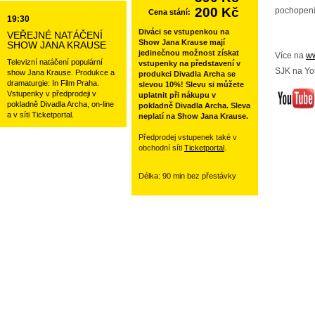
200 Kč
pochopení
Cena stání:
19:30
Diváci se vstupenkou na
VEŘEJNÉ NATÁČENÍ
Show Jana Krause mají
SHOW JANA KRAUSE
jedinečnou možnost získat
Více na
ww
Televizní natáčení populární
vstupenky na představení v
SJK na Yo
show Jana Krause. Produkce a
produkci Divadla Archa se
dramaturgie: In Film Praha.
slevou 10%! Slevu si můžete
Vstupenky v předprodeji v
uplatnit při nákupu v
pokladně Divadla Archa, on-line
pokladně Divadla Archa. Sleva
a v síti Ticketportal.
neplatí na Show Jana Krause.
Předprodej vstupenek také v
obchodní síti
Ticketportal
.
Délka: 90 min bez přestávky