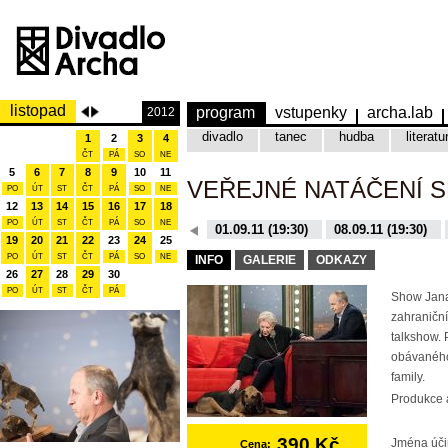
listopad
program
vstupenky
archa.lab
2012
divadlo
tanec
hudba
literatu
1
2
3
4
ČT
PÁ
SO
NE
5
6
7
8
9
10
11
VEŘEJNÉ NATÁČENÍ 
PO
ÚT
ST
ČT
PÁ
SO
NE
12
13
14
15
16
17
18
PO
ÚT
ST
ČT
PÁ
SO
NE
08.12.15 (19:30)
01.09.11 (19:30)
08.09.11 (19:30)
19
20
21
22
23
24
25
10.11.15 (19:30)
16.11.15 (19:30)
PO
ÚT
ST
ČT
PÁ
SO
NE
INFO
GALERIE
ODKAZY
26
27
28
29
30
PO
ÚT
ST
ČT
PÁ
Show Jana
zahraniční
talkshow. 
obávaného
family.
Produkce a
390 Kč
Jména úči
Cena: