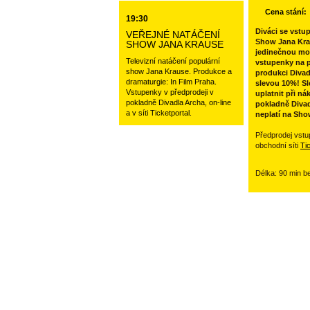
Cena stání:
19:30
Diváci se vstu
VEŘEJNÉ NATÁČENÍ
Show Jana Kra
SHOW JANA KRAUSE
jedinečnou mo
Televizní natáčení populární
vstupenky na p
show Jana Krause. Produkce a
produkci Divad
dramaturgie: In Film Praha.
slevou 10%! Sl
Vstupenky v předprodeji v
uplatnit při ná
pokladně Divadla Archa, on-line
pokladně Divad
a v síti Ticketportal.
neplatí na Sho
Předprodej vstu
obchodní síti
Ti
Délka: 90 min b