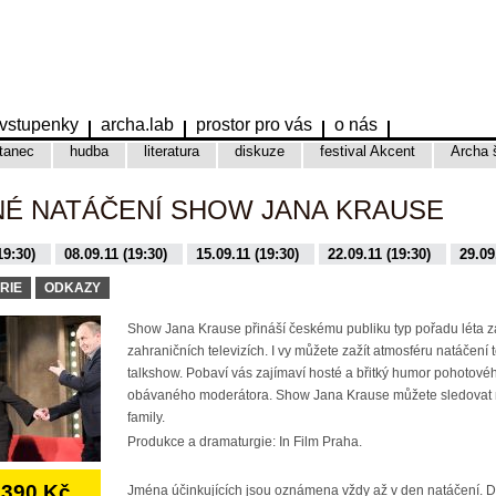
vstupenky
archa.lab
prostor pro vás
o nás
tanec
hudba
literatura
diskuze
festival Akcent
Archa 
NÉ NATÁČENÍ SHOW JANA KRAUSE
19:30)
08.09.11 (19:30)
15.09.11 (19:30)
22.09.11 (19:30)
29.09
9:30)
16.11.15 (19:30)
17.11.15 (19:30)
01.12.15 (19:30)
08.12.
RIE
ODKAZY
Show Jana Krause přináší českému publiku typ pořadu léta 
zahraničních televizích. I vy můžete zažít atmosféru natáčení 
talkshow. Pobaví vás zajímaví hosté a břitký humor pohotovéh
obávaného moderátora. Show Jana Krause můžete sledovat 
family.
Produkce a dramaturgie: In Film Praha.
390 Kč
Jména účinkujících jsou oznámena vždy až v den natáčení. 