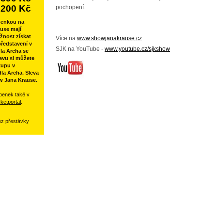
200 Kč
pochopení.
penkou na
use mají
žnost získat
Více na
www.showjanakrause.cz
ředstavení v
SJK na YouTube -
www.youtube.cz/sjkshow
la Archa se
evu si můžete
kupu v
la Archa. Sleva
w Jana Krause.
penek také v
cketportal
.
ez přestávky