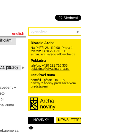
english
školám
Divadlo Archa
Na Poříčí 26, 110 00, Praha 1
telefon: +420 221 716 111
e-mail:
archa@divadloarcha.cz
Pokladna
telefon: +420 221 716 333
.11 (19:30)
06.10.11 (19:30)
13.10.11 (19:30)
20.10.11 (19:30)
pokladna@divadloarcha.cz
15 (19:30)
01.09.11 (19:30)
Otevírací doba
pondělí - pátek | 10 - 18
a vždy 2 hodiny před začátkem
představení
zavedený v
této
o i
Archa
na Prima
noviny
NOVINKY
NEWSLETTER
Děkujeme za