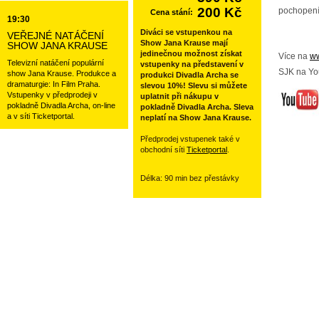
200 Kč
pochopení
Cena stání:
19:30
Diváci se vstupenkou na
VEŘEJNÉ NATÁČENÍ
Show Jana Krause mají
SHOW JANA KRAUSE
jedinečnou možnost získat
Více na
ww
Televizní natáčení populární
vstupenky na představení v
SJK na Yo
show Jana Krause. Produkce a
produkci Divadla Archa se
dramaturgie: In Film Praha.
slevou 10%! Slevu si můžete
Vstupenky v předprodeji v
uplatnit při nákupu v
pokladně Divadla Archa, on-line
pokladně Divadla Archa. Sleva
a v síti Ticketportal.
neplatí na Show Jana Krause.
Předprodej vstupenek také v
obchodní síti
Ticketportal
.
Délka: 90 min bez přestávky