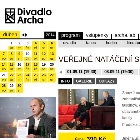
duben
program
vstupenky
archa.lab
2014
divadlo
tanec
hudba
literatu
1
2
3
4
5
6
ÚT
ST
ČT
PÁ
SO
NE
7
8
9
10
11
12
13
VEŘEJNÉ NATÁČENÍ 
PO
ÚT
ST
ČT
PÁ
SO
NE
14
15
16
17
18
19
20
PO
ÚT
ST
ČT
PÁ
SO
NE
08.12.15 (19:30)
01.09.11 (19:30)
08.09.11 (19:30)
21
22
23
24
25
26
27
10.11.15 (19:30)
16.11.15 (19:30)
PO
ÚT
ST
ČT
PÁ
SO
NE
INFO
GALERIE
ODKAZY
28
29
30
PO
ÚT
ST
Show Jana
zahraniční
talkshow. 
obávaného
family.
Produkce a
390 Kč
Jména úči
Cena: