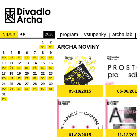
srpen
program
vstupenky
archa.lab
2026
1
2
ARCHA NOVINY
SO
NE
3
4
5
6
7
8
9
PO
ÚT
ST
ČT
PÁ
SO
NE
10
11
12
13
14
15
16
PO
ÚT
ST
ČT
PÁ
SO
NE
17
18
19
20
21
22
23
PO
ÚT
ST
ČT
PÁ
SO
NE
24
25
26
27
28
29
30
PO
ÚT
ST
ČT
PÁ
SO
NE
09-10/2015
05-06/20
31
PO
01-02/2015
11-12/20