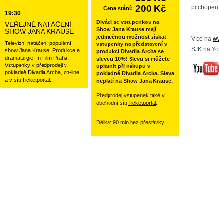
200 Kč
pochopení
Cena stání:
19:30
Diváci se vstupenkou na
VEŘEJNÉ NATÁČENÍ
Show Jana Krause mají
SHOW JANA KRAUSE
jedinečnou možnost získat
Více na
ww
Televizní natáčení populární
vstupenky na představení v
SJK na Yo
show Jana Krause. Produkce a
produkci Divadla Archa se
dramaturgie: In Film Praha.
slevou 10%! Slevu si můžete
Vstupenky v předprodeji v
uplatnit při nákupu v
pokladně Divadla Archa, on-line
pokladně Divadla Archa. Sleva
a v síti Ticketportal.
neplatí na Show Jana Krause.
Předprodej vstupenek také v
obchodní síti
Ticketportal
.
Délka: 90 min bez přestávky