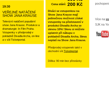
200 Kč
pochopení
Cena stání:
19:30
Diváci se vstupenkou na
VEŘEJNÉ NATÁČENÍ
Show Jana Krause mají
SHOW JANA KRAUSE
jedinečnou možnost získat
Více na
ww
Televizní natáčení populární
vstupenky na představení v
SJK na Yo
show Jana Krause. Produkce a
produkci Divadla Archa se
dramaturgie: In Film Praha.
slevou 10%! Slevu si můžete
Vstupenky v předprodeji v
uplatnit při nákupu v
pokladně Divadla Archa, on-line
pokladně Divadla Archa. Sleva
a v síti Ticketportal.
neplatí na Show Jana Krause.
Předprodej vstupenek také v
obchodní síti
Ticketportal
.
Délka: 90 min bez přestávky