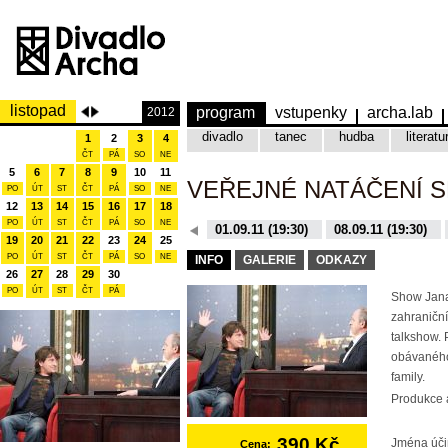
listopad
program
vstupenky
archa.lab
2012
divadlo
tanec
hudba
literatu
1
2
3
4
ČT
PÁ
SO
NE
5
6
7
8
9
10
11
VEŘEJNÉ NATÁČENÍ 
PO
ÚT
ST
ČT
PÁ
SO
NE
12
13
14
15
16
17
18
PO
ÚT
ST
ČT
PÁ
SO
NE
08.12.15 (19:30)
01.09.11 (19:30)
08.09.11 (19:30)
19
20
21
22
23
24
25
10.11.15 (19:30)
16.11.15 (19:30)
PO
ÚT
ST
ČT
PÁ
SO
NE
INFO
GALERIE
ODKAZY
26
27
28
29
30
PO
ÚT
ST
ČT
PÁ
Show Jana
zahraniční
talkshow. 
obávaného
family.
Produkce a
390 Kč
Jména úči
Cena: