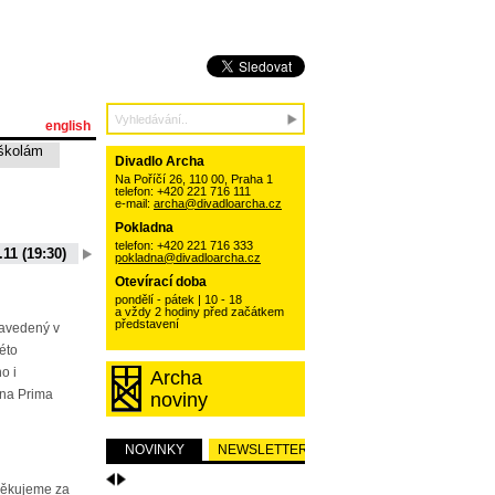
english
školám
Divadlo Archa
Na Poříčí 26, 110 00, Praha 1
telefon: +420 221 716 111
e-mail:
archa@divadloarcha.cz
Pokladna
telefon: +420 221 716 333
.11 (19:30)
06.10.11 (19:30)
13.10.11 (19:30)
20.10.11 (19:30)
pokladna@divadloarcha.cz
15 (19:30)
01.09.11 (19:30)
Otevírací doba
pondělí - pátek | 10 - 18
a vždy 2 hodiny před začátkem
představení
zavedený v
této
o i
Archa
na Prima
noviny
NOVINKY
NEWSLETTER
Děkujeme za