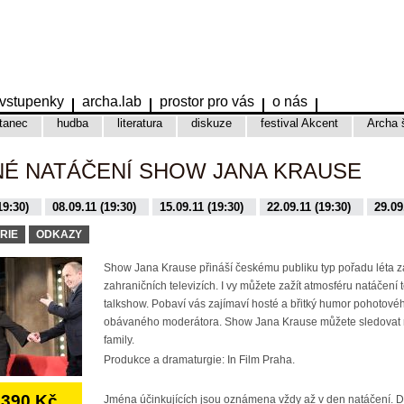
vstupenky
archa.lab
prostor pro vás
o nás
tanec
hudba
literatura
diskuze
festival Akcent
Archa 
NÉ NATÁČENÍ SHOW JANA KRAUSE
19:30)
08.09.11 (19:30)
15.09.11 (19:30)
22.09.11 (19:30)
29.09
9:30)
16.11.15 (19:30)
17.11.15 (19:30)
01.12.15 (19:30)
08.12.
RIE
ODKAZY
Show Jana Krause přináší českému publiku typ pořadu léta 
zahraničních televizích. I vy můžete zažít atmosféru natáčení 
talkshow. Pobaví vás zajímaví hosté a břitký humor pohotovéh
obávaného moderátora. Show Jana Krause můžete sledovat 
family.
Produkce a dramaturgie: In Film Praha.
390 Kč
Jména účinkujících jsou oznámena vždy až v den natáčení. 