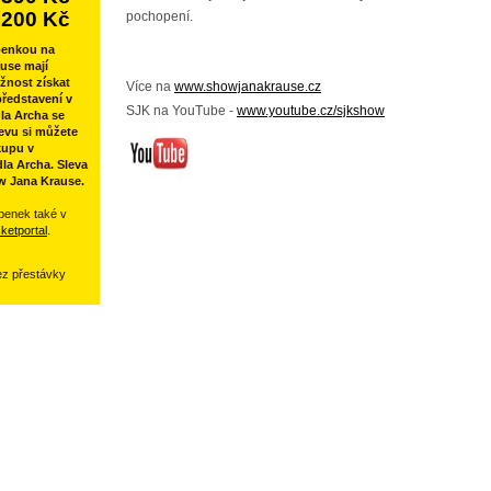
200 Kč
pochopení.
penkou na
use mají
žnost získat
Více na
www.showjanakrause.cz
ředstavení v
SJK na YouTube -
www.youtube.cz/sjkshow
la Archa se
evu si můžete
kupu v
la Archa. Sleva
w Jana Krause.
penek také v
cketportal
.
ez přestávky