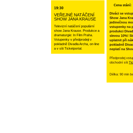
Cena stání:
19:30
Diváci se vstu
VEŘEJNÉ NATÁČENÍ
Show Jana Kra
SHOW JANA KRAUSE
jedinečnou mo
Televizní natáčení populární
vstupenky na p
show Jana Krause. Produkce a
produkci Divad
dramaturgie: In Film Praha.
slevou 10%! Sl
Vstupenky v předprodeji v
uplatnit při ná
pokladně Divadla Archa, on-line
pokladně Divad
a v síti Ticketportal.
neplatí na Sho
Předprodej vstu
obchodní síti
Ti
Délka: 90 min b