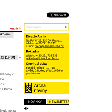
english
školám
Divadlo Archa
Na Poříčí 26, 110 00, Praha 1
telefon: +420 221 716 111
e-mail:
archa@divadloarcha.cz
Pokladna
telefon: +420 221 716 333
.11 (19:30)
06.10.11 (19:30)
13.10.11 (19:30)
20.10.11 (19:30)
pokladna@divadloarcha.cz
15 (19:30)
01.09.11 (19:30)
Otevírací doba
pondělí - pátek | 10 - 18
a vždy 2 hodiny před začátkem
představení
zavedený v
této
o i
Archa
na Prima
noviny
NOVINKY
NEWSLETTER
Děkujeme za