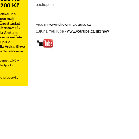
200 Kč
pochopení.
penkou na
use mají
žnost získat
Více na
www.showjanakrause.cz
ředstavení v
SJK na YouTube -
www.youtube.cz/sjkshow
la Archa se
evu si můžete
kupu v
la Archa. Sleva
w Jana Krause.
penek také v
cketportal
.
ez přestávky