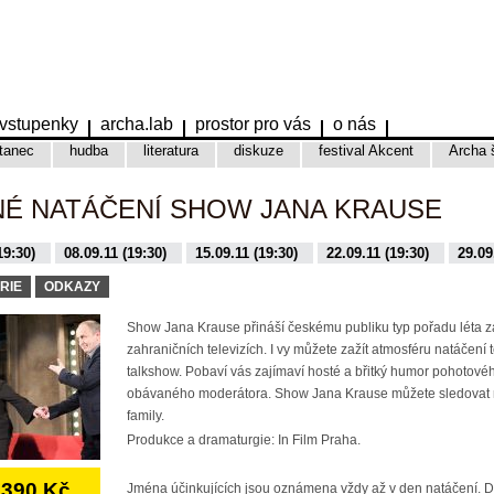
vstupenky
archa.lab
prostor pro vás
o nás
tanec
hudba
literatura
diskuze
festival Akcent
Archa 
NÉ NATÁČENÍ SHOW JANA KRAUSE
19:30)
08.09.11 (19:30)
15.09.11 (19:30)
22.09.11 (19:30)
29.09
9:30)
16.11.15 (19:30)
17.11.15 (19:30)
01.12.15 (19:30)
08.12.
RIE
ODKAZY
Show Jana Krause přináší českému publiku typ pořadu léta 
zahraničních televizích. I vy můžete zažít atmosféru natáčení 
talkshow. Pobaví vás zajímaví hosté a břitký humor pohotovéh
obávaného moderátora. Show Jana Krause můžete sledovat 
family.
Produkce a dramaturgie: In Film Praha.
390 Kč
Jména účinkujících jsou oznámena vždy až v den natáčení. 