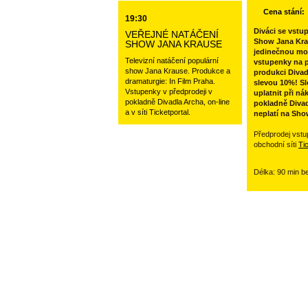
Cena stání:
19:30
Diváci se vstu
VEŘEJNÉ NATÁČENÍ
Show Jana Kra
SHOW JANA KRAUSE
jedinečnou mo
Televizní natáčení populární
vstupenky na p
show Jana Krause. Produkce a
produkci Divad
dramaturgie: In Film Praha.
slevou 10%! Sl
Vstupenky v předprodeji v
uplatnit při ná
pokladně Divadla Archa, on-line
pokladně Divad
a v síti Ticketportal.
neplatí na Sho
Předprodej vstu
obchodní síti
Ti
Délka: 90 min b