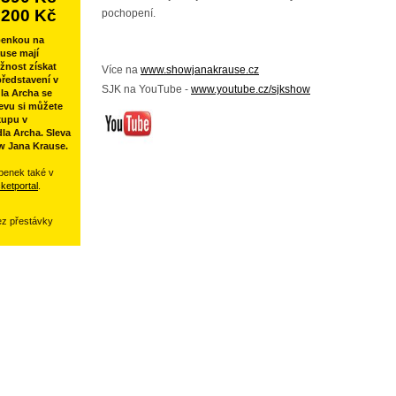
200 Kč
pochopení.
penkou na
use mají
žnost získat
Více na
www.showjanakrause.cz
ředstavení v
SJK na YouTube -
www.youtube.cz/sjkshow
la Archa se
evu si můžete
kupu v
la Archa. Sleva
w Jana Krause.
penek také v
cketportal
.
ez přestávky