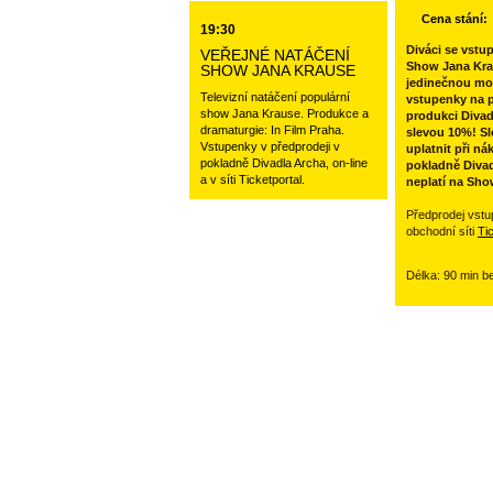
Cena stání:
19:30
Diváci se vstu
VEŘEJNÉ NATÁČENÍ
Show Jana Kra
SHOW JANA KRAUSE
jedinečnou mo
Televizní natáčení populární
vstupenky na p
show Jana Krause. Produkce a
produkci Divad
dramaturgie: In Film Praha.
slevou 10%! Sl
Vstupenky v předprodeji v
uplatnit při ná
pokladně Divadla Archa, on-line
pokladně Divad
a v síti Ticketportal.
neplatí na Sho
Předprodej vstu
obchodní síti
Ti
Délka: 90 min b