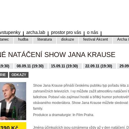
vstupenky
archa.lab
prostor pro vás
o nás
tanec
hudba
literatura
diskuze
festival Akcent
Archa 
NÉ NATÁČENÍ SHOW JANA KRAUSE
19:30)
08.09.11 (19:30)
15.09.11 (19:30)
22.09.11 (19:30)
29.09
9:30)
16.11.15 (19:30)
17.11.15 (19:30)
01.12.15 (19:30)
08.12.
RIE
ODKAZY
Show Jana Krause přináší českému publiku typ pořadu léta 
zahraničních televizích. I vy můžete zažít atmosféru natáčení 
talkshow. Pobaví vás zajímaví hosté a břitký humor pohotovéh
obávaného moderátora. Show Jana Krause můžete sledovat 
family.
Produkce a dramaturgie: In Film Praha.
390 Kč
Jména účinkujících jsou oznámena vždy až v den natáčení. 