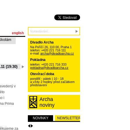
english
školám
Divadlo Archa
Na Poříčí 26, 110 00, Praha 1
telefon: +420 221 716 111
e-mail:
archa@divadloarcha.cz
Pokladna
telefon: +420 221 716 333
.11 (19:30)
06.10.11 (19:30)
13.10.11 (19:30)
20.10.11 (19:30)
pokladna@divadloarcha.cz
15 (19:30)
01.09.11 (19:30)
Otevírací doba
pondělí - pátek | 10 - 18
a vždy 2 hodiny před začátkem
představení
zavedený v
této
o i
Archa
na Prima
noviny
NOVINKY
NEWSLETTER
Děkujeme za