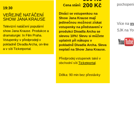
200 Kč
pochopení
Cena stání:
19:30
Diváci se vstupenkou na
VEŘEJNÉ NATÁČENÍ
Show Jana Krause mají
SHOW JANA KRAUSE
jedinečnou možnost získat
Více na
ww
Televizní natáčení populární
vstupenky na představení v
SJK na Yo
show Jana Krause. Produkce a
produkci Divadla Archa se
dramaturgie: In Film Praha.
slevou 10%! Slevu si můžete
Vstupenky v předprodeji v
uplatnit při nákupu v
pokladně Divadla Archa, on-line
pokladně Divadla Archa. Sleva
a v síti Ticketportal.
neplatí na Show Jana Krause.
Předprodej vstupenek také v
obchodní síti
Ticketportal
.
Délka: 90 min bez přestávky