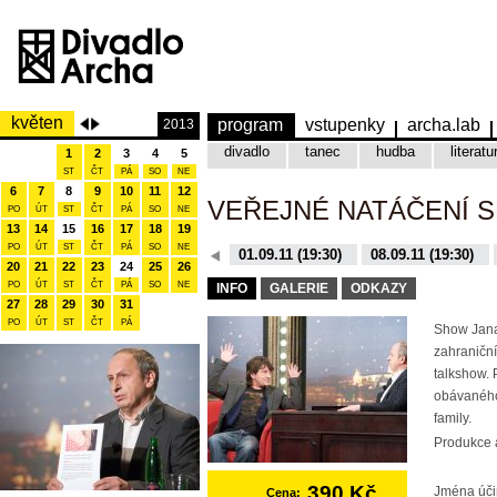
květen
program
vstupenky
archa.lab
2013
divadlo
tanec
hudba
literatu
1
2
3
4
5
ST
ČT
PÁ
SO
NE
6
7
8
9
10
11
12
VEŘEJNÉ NATÁČENÍ 
PO
ÚT
ST
ČT
PÁ
SO
NE
13
14
15
16
17
18
19
PO
ÚT
ST
ČT
PÁ
SO
NE
08.12.15 (19:30)
01.09.11 (19:30)
08.09.11 (19:30)
20
21
22
23
24
25
26
10.11.15 (19:30)
16.11.15 (19:30)
PO
ÚT
ST
ČT
PÁ
SO
NE
INFO
GALERIE
ODKAZY
27
28
29
30
31
PO
ÚT
ST
ČT
PÁ
Show Jana
zahraniční
talkshow. 
obávaného
family.
Produkce a
390 Kč
Jména úči
Cena: