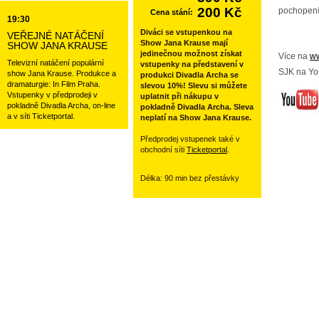
200 Kč
pochopení
Cena stání:
19:30
Diváci se vstupenkou na
VEŘEJNÉ NATÁČENÍ
Show Jana Krause mají
SHOW JANA KRAUSE
jedinečnou možnost získat
Více na
ww
Televizní natáčení populární
vstupenky na představení v
SJK na Yo
show Jana Krause. Produkce a
produkci Divadla Archa se
dramaturgie: In Film Praha.
slevou 10%! Slevu si můžete
Vstupenky v předprodeji v
uplatnit při nákupu v
pokladně Divadla Archa, on-line
pokladně Divadla Archa. Sleva
a v síti Ticketportal.
neplatí na Show Jana Krause.
Předprodej vstupenek také v
obchodní síti
Ticketportal
.
Délka: 90 min bez přestávky