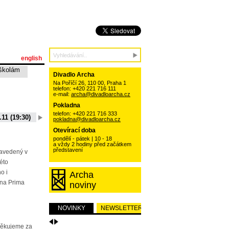
english
školám
Divadlo Archa
Na Poříčí 26, 110 00, Praha 1
telefon: +420 221 716 111
e-mail:
archa@divadloarcha.cz
Pokladna
telefon: +420 221 716 333
.11 (19:30)
06.10.11 (19:30)
13.10.11 (19:30)
20.10.11 (19:30)
pokladna@divadloarcha.cz
15 (19:30)
01.09.11 (19:30)
Otevírací doba
pondělí - pátek | 10 - 18
a vždy 2 hodiny před začátkem
představení
zavedený v
této
o i
Archa
na Prima
noviny
NOVINKY
NEWSLETTER
Děkujeme za