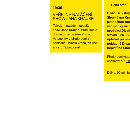
Cena stání:
19:30
Diváci se vstu
VEŘEJNÉ NATÁČENÍ
Show Jana Kra
SHOW JANA KRAUSE
jedinečnou mo
Televizní natáčení populární
vstupenky na p
show Jana Krause. Produkce a
produkci Divad
dramaturgie: In Film Praha.
slevou 10%! Sl
Vstupenky v předprodeji v
uplatnit při ná
pokladně Divadla Archa, on-line
pokladně Divad
a v síti Ticketportal.
neplatí na Sho
Předprodej vstu
obchodní síti
Ti
Délka: 90 min b