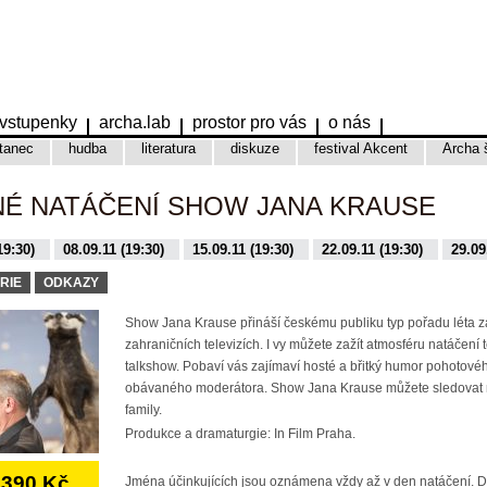
vstupenky
archa.lab
prostor pro vás
o nás
tanec
hudba
literatura
diskuze
festival Akcent
Archa 
NÉ NATÁČENÍ SHOW JANA KRAUSE
19:30)
08.09.11 (19:30)
15.09.11 (19:30)
22.09.11 (19:30)
29.09
9:30)
16.11.15 (19:30)
17.11.15 (19:30)
01.12.15 (19:30)
08.12.
RIE
ODKAZY
Show Jana Krause přináší českému publiku typ pořadu léta 
zahraničních televizích. I vy můžete zažít atmosféru natáčení 
talkshow. Pobaví vás zajímaví hosté a břitký humor pohotovéh
obávaného moderátora. Show Jana Krause můžete sledovat 
family.
Produkce a dramaturgie: In Film Praha.
390 Kč
Jména účinkujících jsou oznámena vždy až v den natáčení. 