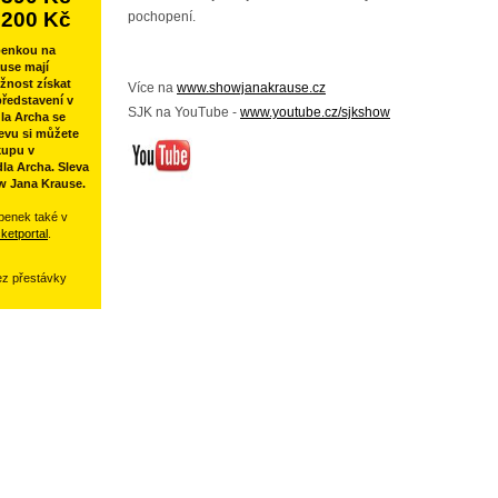
200 Kč
pochopení.
penkou na
use mají
žnost získat
Více na
www.showjanakrause.cz
ředstavení v
SJK na YouTube -
www.youtube.cz/sjkshow
la Archa se
evu si můžete
kupu v
la Archa. Sleva
w Jana Krause.
penek také v
cketportal
.
ez přestávky