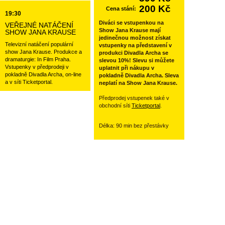
200 Kč
Cena stání:
19:30
Diváci se vstupenkou na
VEŘEJNÉ NATÁČENÍ
Show Jana Krause mají
SHOW JANA KRAUSE
jedinečnou možnost získat
Televizní natáčení populární
vstupenky na představení v
show Jana Krause. Produkce a
produkci Divadla Archa se
dramaturgie: In Film Praha.
slevou 10%! Slevu si můžete
Vstupenky v předprodeji v
uplatnit při nákupu v
pokladně Divadla Archa, on-line
pokladně Divadla Archa. Sleva
a v síti Ticketportal.
neplatí na Show Jana Krause.
Předprodej vstupenek také v
obchodní síti
Ticketportal
.
Délka: 90 min bez přestávky