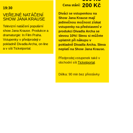
200 Kč
Cena stání:
19:30
Diváci se vstupenkou na
VEŘEJNÉ NATÁČENÍ
Show Jana Krause mají
SHOW JANA KRAUSE
jedinečnou možnost získat
Televizní natáčení populární
vstupenky na představení v
show Jana Krause. Produkce a
produkci Divadla Archa se
dramaturgie: In Film Praha.
slevou 10%! Slevu si můžete
Vstupenky v předprodeji v
uplatnit při nákupu v
pokladně Divadla Archa, on-line
pokladně Divadla Archa. Sleva
a v síti Ticketportal.
neplatí na Show Jana Krause.
Předprodej vstupenek také v
obchodní síti
Ticketportal
.
Délka: 90 min bez přestávky