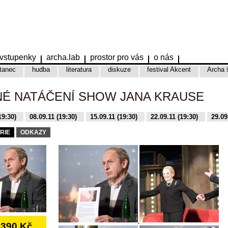
vstupenky
archa.lab
prostor pro vás
o nás
tanec
hudba
literatura
diskuze
festival Akcent
Archa 
NÉ NATÁČENÍ SHOW JANA KRAUSE
19:30)
08.09.11 (19:30)
15.09.11 (19:30)
22.09.11 (19:30)
29.09
9:30)
16.11.15 (19:30)
17.11.15 (19:30)
01.12.15 (19:30)
08.12.
RIE
ODKAZY
390 Kč