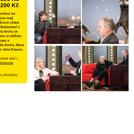
200 Kč
penkou na
use mají
žnost získat
ředstavení v
la Archa se
evu si můžete
kupu v
la Archa. Sleva
w Jana Krause.
penek také v
cketportal
.
ez přestávky