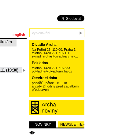
english
školám
Divadlo Archa
Na Poříčí 26, 110 00, Praha 1
telefon: +420 221 716 111
e-mail:
archa@divadloarcha.cz
Pokladna
telefon: +420 221 716 333
.11 (19:30)
06.10.11 (19:30)
13.10.11 (19:30)
20.10.11 (19:30)
pokladna@divadloarcha.cz
15 (19:30)
01.09.11 (19:30)
Otevírací doba
pondělí - pátek | 10 - 18
a vždy 2 hodiny před začátkem
představení
Archa
noviny
NOVINKY
NEWSLETTER