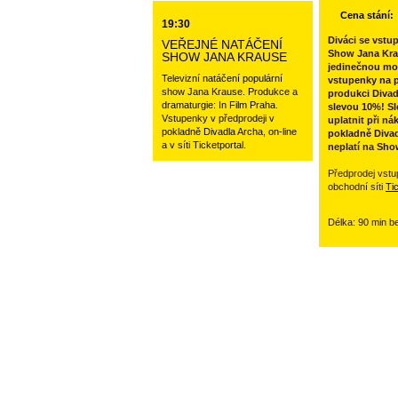
Cena stání:
19:30
Diváci se vstu
VEŘEJNÉ NATÁČENÍ
Show Jana Kra
SHOW JANA KRAUSE
jedinečnou mo
Televizní natáčení populární
vstupenky na p
show Jana Krause. Produkce a
produkci Divad
dramaturgie: In Film Praha.
slevou 10%! Sl
Vstupenky v předprodeji v
uplatnit při ná
pokladně Divadla Archa, on-line
pokladně Divad
a v síti Ticketportal.
neplatí na Sho
Předprodej vstu
obchodní síti
Ti
Délka: 90 min b