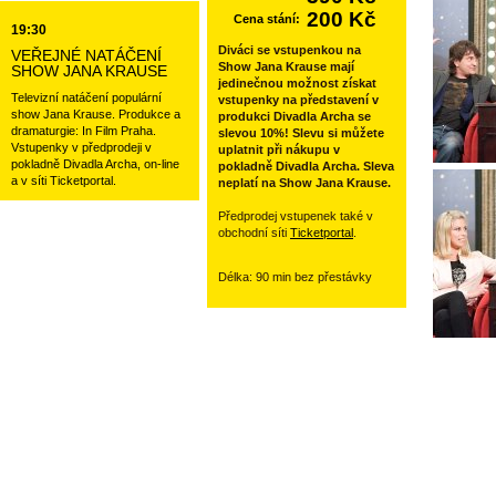
200 Kč
Cena stání:
19:30
Diváci se vstupenkou na
VEŘEJNÉ NATÁČENÍ
Show Jana Krause mají
SHOW JANA KRAUSE
jedinečnou možnost získat
Televizní natáčení populární
vstupenky na představení v
show Jana Krause. Produkce a
produkci Divadla Archa se
dramaturgie: In Film Praha.
slevou 10%! Slevu si můžete
Vstupenky v předprodeji v
uplatnit při nákupu v
pokladně Divadla Archa, on-line
pokladně Divadla Archa. Sleva
a v síti Ticketportal.
neplatí na Show Jana Krause.
Předprodej vstupenek také v
obchodní síti
Ticketportal
.
Délka: 90 min bez přestávky