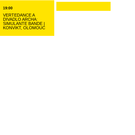
19:00
VERTEDANCE A
DIVADLO ARCHA:
SIMULANTE BANDE |
KONVIKT, OLOMOUC