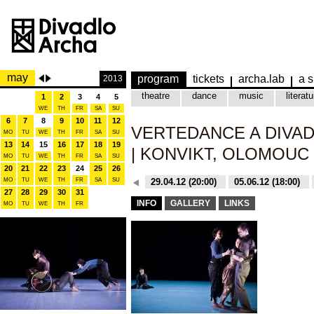
may
program
tickets
archa.lab
a s
2013
theatre
dance
music
literatu
1
2
3
4
5
WE
TH
FR
SA
SU
6
7
8
9
10
11
12
VERTEDANCE A DIVAD
MO
TU
WE
TH
FR
SA
SU
13
14
15
16
17
18
19
| KONVIKT, OLOMOUC
MO
TU
WE
TH
FR
SA
SU
20
21
22
23
24
25
26
MO
TU
WE
TH
26.10.15 (20:00)
FR
SA
SU
29.04.12 (20:00)
05.06.12 (18:00)
27
28
29
30
31
26.10.15 (20:00)
29.04.12 (20:00)
INFO
GALLERY
LINKS
MO
TU
WE
TH
FR