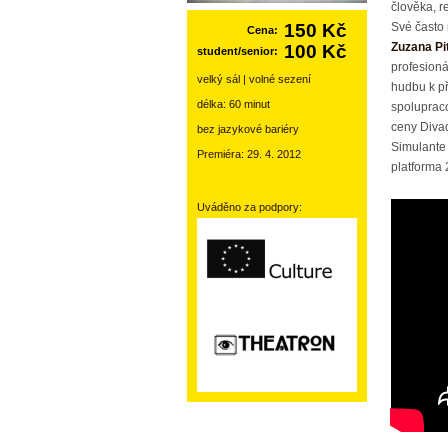
člověka, r
150 Kč
Své často 
Cena:
Zuzana Pi
100 Kč
student/senior:
profesioná
velký sál | volné sezení
hudbu k př
délka: 60 minut
spolupraco
ceny Divad
bez jazykové bariéry
Simulante 
Premiéra: 29. 4. 2012
platforma 
Uváděno za podpory: