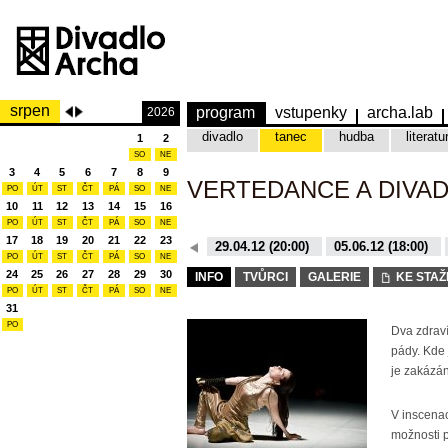
srpen
program
vstupenky
archa.lab
2026
divadlo
tanec
hudba
literatu
1
2
SO
NE
3
4
5
6
7
8
9
VERTEDANCE A DIVAD
PO
ÚT
ST
ČT
PÁ
SO
NE
10
11
12
13
14
15
16
PO
ÚT
ST
ČT
PÁ
SO
NE
17
18
19
20
21
22
23
26.10.15 (20:00)
29.04.12 (20:00)
05.06.12 (18:00)
PO
ÚT
ST
ČT
PÁ
SO
NE
26.10.15 (20:00)
29.04.12 (20:00)
24
25
26
27
28
29
30
INFO
TVŮRCI
GALERIE
KE STAŽ
PO
ÚT
ST
ČT
PÁ
SO
NE
31
PO
Dva zdraví
pády. Kde
je zakázá
V inscena
možnosti 