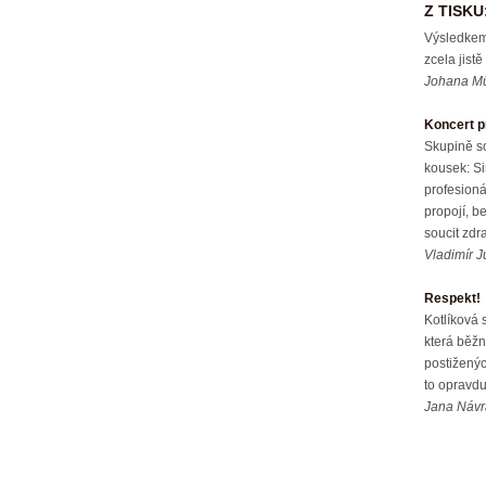
Z TISKU
Výsledkem 
zcela jist
Johana Mű
Koncert pr
Skupině s
kousek: Si
profesioná
propojí, b
soucit zdr
Vladimír 
Respekt!
Kotlíková 
která běžn
postižených
to opravdu
Jana Návra