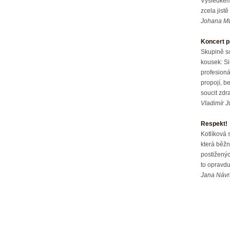
Výsledkem 
zcela jist
Johana Mű
Koncert pr
Skupině s
kousek: Si
profesioná
propojí, b
soucit zdr
Vladimír 
Respekt!
Kotlíková 
která běžn
postižených
to opravdu
Jana Návra