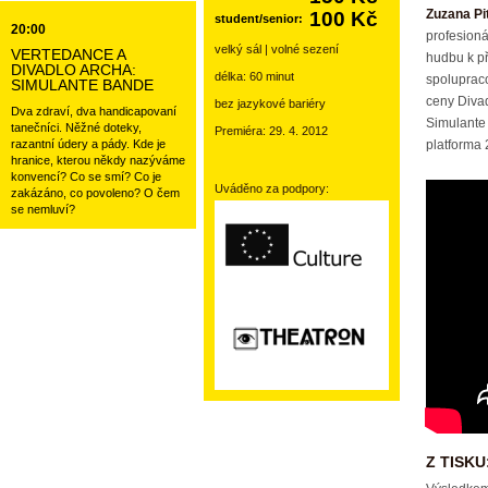
Zuzana Pi
100 Kč
student/senior:
20:00
profesioná
velký sál | volné sezení
VERTEDANCE A
hudbu k př
DIVADLO ARCHA:
délka: 60 minut
spolupraco
SIMULANTE BANDE
ceny Divad
bez jazykové bariéry
Dva zdraví, dva handicapovaní
Simulante 
tanečníci. Něžné doteky,
Premiéra: 29. 4. 2012
razantní údery a pády. Kde je
platforma 
hranice, kterou někdy nazýváme
konvencí? Co se smí? Co je
Uváděno za podpory:
zakázáno, co povoleno? O čem
se nemluví?
Z TISKU