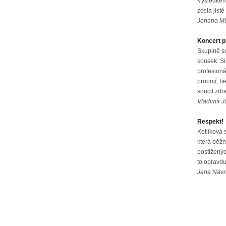
Výsledkem 
zcela jist
Johana Mű
Koncert pr
Skupině s
kousek: Si
profesioná
propojí, b
soucit zdr
Vladimír 
Respekt!
Kotlíková 
která běžn
postižených
to opravdu
Jana Návra