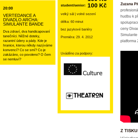
Zuzana Pi
100 Kč
student/senior:
20:00
profesioná
velký sál | volné sezení
VERTEDANCE A
hudbu k př
DIVADLO ARCHA:
délka: 60 minut
spolupraco
SIMULANTE BANDE
ceny Divad
bez jazykové bariéry
Dva zdraví, dva handicapovaní
Simulante 
tanečníci. Něžné doteky,
Premiéra: 29. 4. 2012
razantní údery a pády. Kde je
platforma 
hranice, kterou někdy nazýváme
konvencí? Co se smí? Co je
Uváděno za podpory:
zakázáno, co povoleno? O čem
se nemluví?
Z TISKU