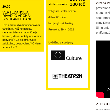
Zuzana Pi
100 Kč
student/senior:
20:00
profesioná
velký sál | volné sezení
VERTEDANCE A
hudbu k př
DIVADLO ARCHA:
délka: 60 minut
spolupraco
SIMULANTE BANDE
ceny Divad
bez jazykové bariéry
Dva zdraví, dva handicapovaní
Simulante 
tanečníci. Něžné doteky,
Premiéra: 29. 4. 2012
razantní údery a pády. Kde je
platforma 
hranice, kterou někdy nazýváme
konvencí? Co se smí? Co je
Uváděno za podpory:
zakázáno, co povoleno? O čem
se nemluví?
Z TISKU