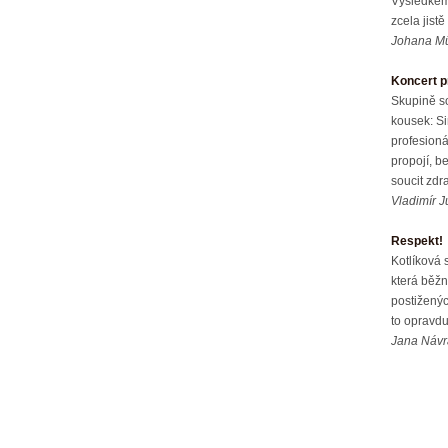
Výsledkem 
zcela jist
Johana Mű
Koncert pr
Skupině s
kousek: Si
profesioná
propojí, b
soucit zdr
Vladimír 
Respekt!
Kotlíková 
která běžn
postižených
to opravdu
Jana Návra