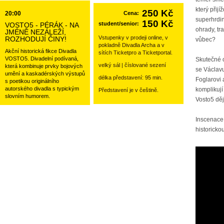
který přij
250 Kč
20:00
Cena:
superhrdi
150 Kč
student/senior:
VOSTO5 - PÉRÁK - NA
ohrady, tr
JMÉNĚ NEZÁLEŽÍ,
Vstupenky v prodeji online, v
ROZHODUJÍ ČINY!
vůbec?
pokladně Divadla Archa a v
Akční historická fikce Divadla
sítích Ticketpro a Ticketportal.
VOSTO5. Divadelní podívaná,
Skutečné o
velký sál | číslované sezení
která kombinuje prvky bojových
se Václavu
umění a kaskadérských výstupů
délka představení: 95 min.
Foglarovi 
s poetikou originálního
autorského divadla s typickým
komplikují
Představení je v češtině.
slovním humorem.
Vosto5 dě
Inscenace 
historickou