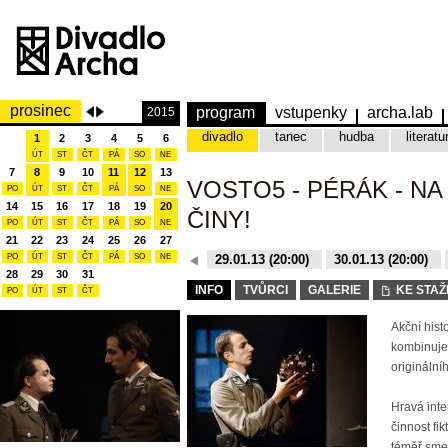
prosinec
program
vstupenky
archa.lab
2015
divadlo
tanec
hudba
literatu
1
2
3
4
5
6
ÚT
ST
ČT
PÁ
SO
NE
7
8
9
10
11
12
13
VOSTO5 - PÉRÁK - N
PO
ÚT
ST
ČT
PÁ
SO
NE
14
15
16
17
18
19
20
ČINY!
PO
ÚT
ST
ČT
PÁ
SO
NE
21
22
23
24
25
26
27
PO
ÚT
ST
ČT
12.12.15 (20:00)
PÁ
SO
NE
29.01.13 (20:00)
30.01.13 (20:00)
28
29
30
31
12.12.15 (20:00)
29.01.13 (20:00)
INFO
TVŮRCI
GALERIE
KE STAŽ
PO
ÚT
ST
ČT
Akční hist
kombinuje
originální
Hravá inte
činnost fi
téměř smet