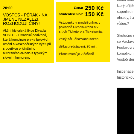
který přij
250 Kč
20:00
Cena:
superhrdi
150 Kč
student/senior:
VOSTO5 - PÉRÁK - NA
ohrady, tr
JMÉNĚ NEZÁLEŽÍ,
Vstupenky v prodeji online, v
ROZHODUJÍ ČINY!
vůbec?
pokladně Divadla Archa a v
Akční historická fikce Divadla
sítích Ticketpro a Ticketportal.
VOSTO5. Divadelní podívaná,
Skutečné o
velký sál | číslované sezení
která kombinuje prvky bojových
se Václavu
umění a kaskadérských výstupů
délka představení: 95 min.
Foglarovi 
s poetikou originálního
autorského divadla s typickým
komplikují
Představení je v češtině.
slovním humorem.
Vosto5 dě
Inscenace 
historickou