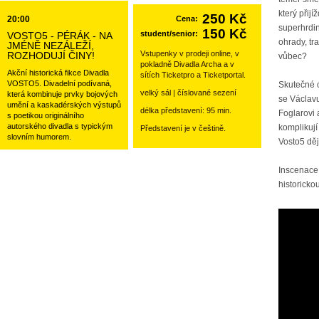
který přij
250 Kč
20:00
Cena:
superhrdi
150 Kč
student/senior:
VOSTO5 - PÉRÁK - NA
ohrady, tr
JMÉNĚ NEZÁLEŽÍ,
Vstupenky v prodeji online, v
ROZHODUJÍ ČINY!
vůbec?
pokladně Divadla Archa a v
Akční historická fikce Divadla
sítích Ticketpro a Ticketportal.
VOSTO5. Divadelní podívaná,
Skutečné o
velký sál | číslované sezení
která kombinuje prvky bojových
se Václavu
umění a kaskadérských výstupů
délka představení: 95 min.
Foglarovi 
s poetikou originálního
autorského divadla s typickým
komplikují
Představení je v češtině.
slovním humorem.
Vosto5 dě
Inscenace 
historickou