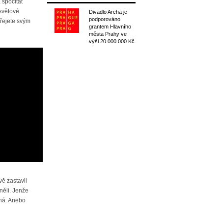
a spočítat
 světové
Divadlo Archa je
podporováno
přejete svým
grantem Hlavního
města Prahy ve
výši 20.000.000 Kč
ě zastavil
něli. Jenže
zná. Anebo