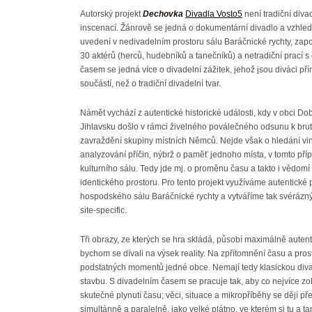
Autorský projekt
Dechovka
Divadla Vosto5
není tradiční diva
inscenací. Žánrově se jedná o dokumentární divadlo a vzhle
uvedení v nedivadelním prostoru sálu Baráčnické rychty, zap
30 aktérů (herců, hudebníků a tanečníků) a netradiční prací s
časem se jedná více o divadelní zážitek, jehož jsou diváci př
součástí, než o tradiční divadelní tvar.
Námět vychází z autentické historické události, kdy v obci Do
Jihlavsku došlo v rámci živelného poválečného odsunu k bru
zavraždění skupiny místních Němců. Nejde však o hledání vin
analyzování příčin, nýbrž o paměť jednoho místa, v tomto pří
kulturního sálu. Tedy jde mj. o proměnu času a takto i vědomí
identického prostoru. Pro tento projekt využíváme autentické 
hospodského sálu Baráčnické rychty a vytváříme tak svéráz
site-specific.
Tři obrazy, ze kterých se hra skládá, působí maximálně autent
bychom se dívali na výsek reality. Na zpřítomnění času a prost
podstatných momentů jedné obce. Nemají tedy klasickou div
stavbu. S divadelním časem se pracuje tak, aby co nejvíce z
skutečné plynutí času; věci, situace a mikropříběhy se dějí př
simultánně a paralelně, jako velké plátno, ve kterém si tu a