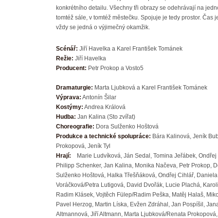
konkrétního detailu. Všechny tři obrazy se odehrávají na jedn
tomtéž sále, v tomtéž městečku. Spojuje je tedy prostor. Čas je
vždy se jedná o výjimečný okamžik.
Scénář:
Jiří Havelka a Karel František Tománek
Režie:
Jiří Havelka
Producent:
Petr Prokop a Vosto5
Dramaturgie:
Marta Ljubková a Karel František Tománek
Výprava:
Antonín Šilar
Kostýmy:
Andrea Králová
Hudba:
Jan Kalina (Sto zvířat)
Choreografie:
Dora Sulženko Hoštová
Produkce a technické spolupráce:
Bára Kalinová, Jeník Bu
Prokopová, Jeník Tyl
Hrají:
Marie Ludvíková, Ján Sedal, Tomina Jeřábek, Ondřej 
Philipp Schenker, Jan Kalina, Monika Načeva, Petr Prokop, 
Sulženko Hoštová, Halka Třešňáková, Ondřej Cihlář, Daniela
Voráčková/Petra Lutigová, David Dvořák, Lucie Plachá, Karol
Radim Klásek, Vojtěch Fülep/Radim Peška, Matěj Halaš, Mik
Pavel Herzog, Martin Líska, Evžen Zdráhal, Jan Pospíšil, Jan
Altmannová, Jiří Altmann, Marta Ljubková/Renata Prokopová