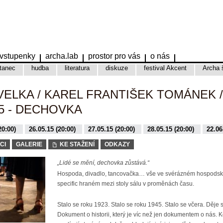
vstupenky
archa.lab
prostor pro vás
o nás
tanec
hudba
literatura
diskuze
festival Akcent
Archa 
AVELKA / KAREL FRANTIŠEK TOMÁNEK /
5 - DECHOVKA
20:00)
26.05.15 (20:00)
27.05.15 (20:00)
28.05.15 (20:00)
22.06
0:00)
CI
GALERIE
KE STAŽENÍ
ODKAZY
„Lidé se mění, dechovka zůstává.“
Hospoda, divadlo, tancovačka… vše ve svérázném hospodsk
specific hraném mezi stoly sálu v proměnách času.
Stalo se roku 1923. Stalo se roku 1945. Stalo se včera. Děje 
Dokument o historii, který je víc než jen dokumentem o nás. 