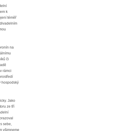
delní
dem k
ojení téměř
 divadelním
ímou
bronín na
tálnímu
íků či
padě
 v rámci
prostředí
ný hospodský
icky. Jako
oru ze tří
adelní
obrazoval
es sebe,
 tam všimneme