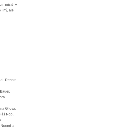
om místě: v
 jiný, ale
bal, Renata
Bauer,
Dora
ína Gilová,
oláš Nop,
a
, Noemi a