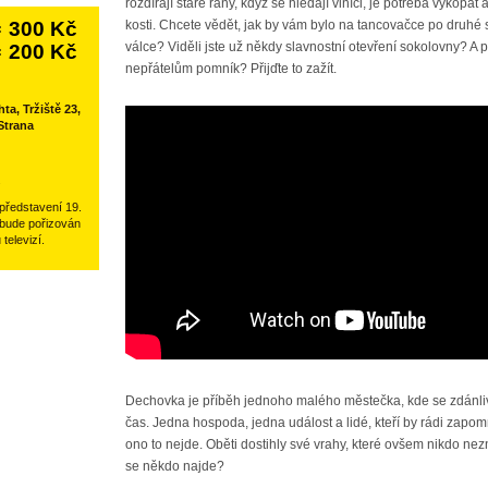
rozdírají staré rány, když se hledají viníci, je potřeba vykopat 
300 Kč
kosti. Chcete vědět, jak by vám bylo na tancovačce po druhé
:
válce? Viděli jste už někdy slavnostní otevření sokolovny? A 
200 Kč
:
nepřátelům pomník? Přijďte to zažít.
ta, Tržiště 23,
Strana
.
představení 19.
 bude pořizován
elevizí.
Dechovka je příběh jednoho malého městečka, kde se zdánliv
čas. Jedna hospoda, jedna událost a lidé, kteří by rádi zapom
ono to nejde. Oběti dostihly své vrahy, které ovšem nikdo ne
se někdo najde?