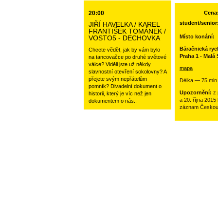
20:00
Cena
student/senior
JIŘÍ HAVELKA / KAREL
FRANTIŠEK TOMÁNEK /
Místo konání:
VOSTO5 - DECHOVKA
Báračnická rych
Chcete vědět, jak by vám bylo
Praha 1 - Malá 
na tancovačce po druhé světové
válce? Viděli jste už někdy
mapa
slavnostní otevření sokolovny? A
přejete svým nepřátelům
Délka — 75 min
pomník? Divadelní dokument o
Upozornění:
z 
historii, který je víc než jen
a 20. října 2015
dokumentem o nás..
záznam Českou t