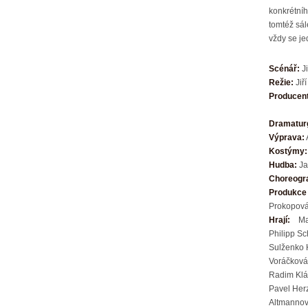
konkrétníh
tomtéž sál
vždy se je
Scénář:
J
Režie:
Jiř
Producen
Dramaturg
Výprava:
Kostýmy:
Hudba:
Ja
Choreogra
Produkce 
Prokopová,
Hrají:
Mar
Philipp Sc
Sulženko 
Voráčková/
Radim Klá
Pavel Herz
Altmannov