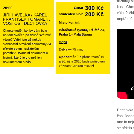
rozdírají s
300 Kč
kosti. Chc
20:00
Cena:
válce? Vid
200 Kč
student/senior:
JIŘÍ HAVELKA / KAREL
FRANTIŠEK TOMÁNEK /
nepřátelům
Místo konání:
VOSTO5 - DECHOVKA
Báračnická rychta, Tržiště 23,
Chcete vědět, jak by vám bylo
Praha 1 - Malá Strana
na tancovačce po druhé světové
válce? Viděli jste už někdy
mapa
slavnostní otevření sokolovny? A
přejete svým nepřátelům
Délka — 75 min.
pomník? Divadelní dokument o
Upozornění:
z představení 19.
historii, který je víc než jen
a 20. října 2015 bude pořizován
dokumentem o nás..
záznam Českou televizí.
Dechovka 
čas. Jedna
ono to nej
se někdo 