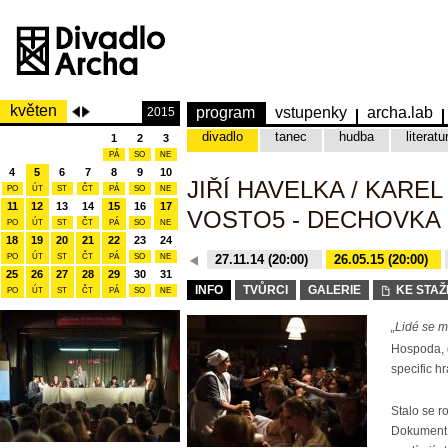
květen
program
vstupenky
archa.lab
2015
divadlo
tanec
hudba
literatu
1
2
3
PÁ
SO
NE
4
5
6
7
8
9
10
JIŘÍ HAVELKA / KARE
PO
ÚT
ST
ČT
PÁ
SO
NE
11
12
13
14
15
16
17
VOSTO5 - DECHOVKA
PO
ÚT
ST
ČT
PÁ
SO
NE
18
19
20
21
22
23
24
PO
ÚT
ST
ČT
20.10.15 (20:00)
PÁ
SO
NE
27.11.14 (20:00)
26.05.15 (20:00)
25
26
27
28
29
30
31
27.11.14 (20:00)
INFO
TVŮRCI
GALERIE
KE STAŽ
PO
ÚT
ST
ČT
PÁ
SO
NE
„Lidé se m
Hospoda, 
specific h
Stalo se r
Dokument o