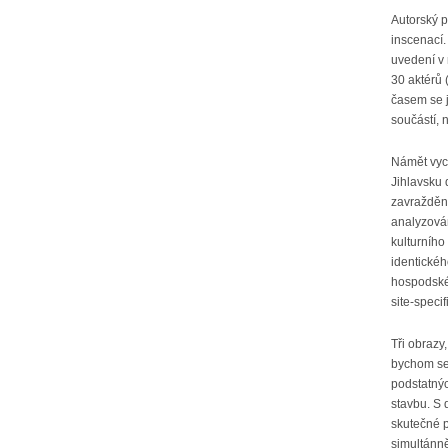
Autorský p
inscenací.
uvedení v 
30 aktérů 
časem se j
součástí, n
Námět vych
Jihlavsku 
zavraždění
analyzován
kulturního
identickéh
hospodské
site-specif
Tři obrazy
bychom se 
podstatný
stavbu. S 
skutečné p
simultánně