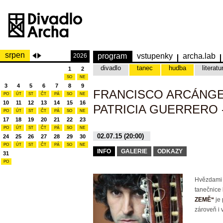
srpen
program
vstupenky
archa.lab
2026
divadlo
tanec
hudba
literatu
1
2
SO
NE
3
4
5
6
7
8
9
FRANCISCO ARCÁNGE
PO
ÚT
ST
ČT
PÁ
SO
NE
10
11
12
13
14
15
16
PATRICIA GUERRERO 
PO
ÚT
ST
ČT
PÁ
SO
NE
17
18
19
20
21
22
23
PO
ÚT
ST
ČT
PÁ
SO
NE
02.07.15 (20:00)
24
25
26
27
28
29
30
PO
ÚT
ST
ČT
PÁ
SO
NE
INFO
GALERIE
ODKAZY
31
PO
Hvězdami 
tanečnice
ZEMĚ“
je 
zároveň i 