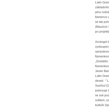
Latin Gra
základními
jeho rodné
flamenco v
se tak po
(Mauricio 
po projekt
Arcángel b
vystoupení
opravdovou
flamenkový
„Giraldill
flamenkov
Javier Bar
Latin Gra
desek: " L
Sueños“(20
potvrzuje 
ve své po
světem, od
kultuře.S