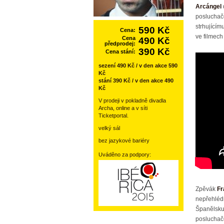
Arcángel
posluchač
strhujícím
590 Kč
Cena:
ve filmech
Cena
490 Kč
předprodej:
390 Kč
Cena stání:
sezení 490 Kč / v den akce 590
Kč
stání 390 Kč / v den akce 490
Kč
V prodeji v pokladně divadla
Archa, online a v síti
Ticketportal.
velký sál
bez jazykové bariéry
Uváděno za podpory:
Zpěvák
Fr
nepřehléd
Španělsku,
posluchače