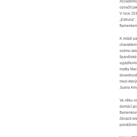
Accademia 
označit ja
V roce 201
„Estruna“,
flamenkem
K mládí p
charakteri
svému tal
španělské 
vyjádřením
matky Mari
dovedností
mezi kter
Juana Ama
Ve věku os
domácí gr
flamenkový
čtrnácti l
prestižním