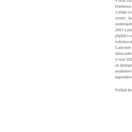
V roce 200
Flamenco d
1.místo v 
Unión“. J
sedmnáctil
2007 a jej
přijíždí o
hvězdou pr
Carlosem S
stává jedn
V roce 201
za spolup
souborem 
legendární
Pořádá fes