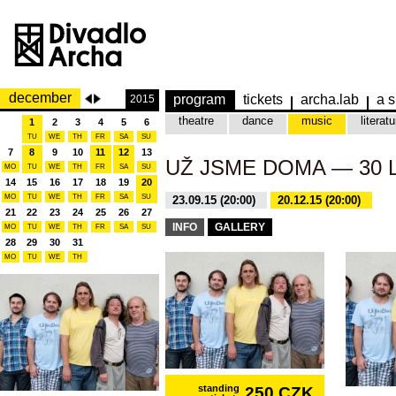
december
program
tickets
archa.lab
a s
2015
theatre
dance
music
literatu
1
2
3
4
5
6
TU
WE
TH
FR
SA
SU
7
8
9
10
11
12
13
UŽ JSME DOMA — 30 
MO
TU
WE
TH
FR
SA
SU
14
15
16
17
18
19
20
MO
TU
WE
TH
FR
SA
SU
23.09.15 (20:00)
20.12.15 (20:00)
21
22
23
24
25
26
27
INFO
GALLERY
MO
TU
WE
TH
FR
SA
SU
28
29
30
31
MO
TU
WE
TH
standing
250 CZK