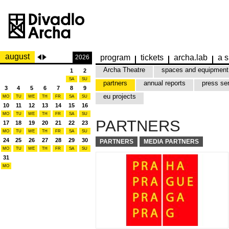
august
program
tickets
archa.lab
a s
2026
Archa Theatre
spaces and equipment
1
2
SA
SU
partners
annual reports
press se
3
4
5
6
7
8
9
eu projects
MO
TU
WE
TH
FR
SA
SU
10
11
12
13
14
15
16
MO
TU
WE
TH
FR
SA
SU
PARTNERS
17
18
19
20
21
22
23
MO
TU
WE
TH
FR
SA
SU
24
25
26
27
28
29
30
PARTNERS
MEDIA PARTNERS
MO
TU
WE
TH
FR
SA
SU
31
MO