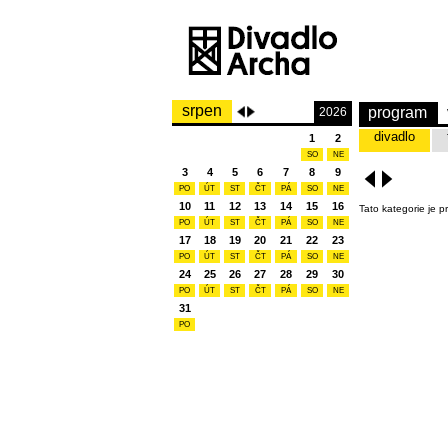
srpen
program
2026
divadlo
1
2
SO
NE
3
4
5
6
7
8
9
PO
ÚT
ST
ČT
PÁ
SO
NE
10
11
12
13
14
15
16
Tato kategorie je p
PO
ÚT
ST
ČT
PÁ
SO
NE
17
18
19
20
21
22
23
PO
ÚT
ST
ČT
PÁ
SO
NE
24
25
26
27
28
29
30
PO
ÚT
ST
ČT
PÁ
SO
NE
31
PO