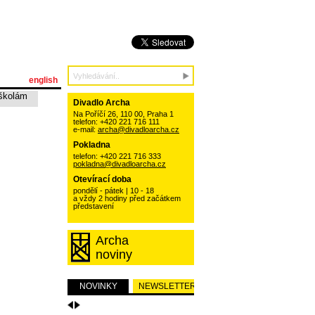
english
školám
Divadlo Archa
Na Poříčí 26, 110 00, Praha 1
telefon: +420 221 716 111
e-mail:
archa@divadloarcha.cz
Pokladna
telefon: +420 221 716 333
pokladna@divadloarcha.cz
Otevírací doba
pondělí - pátek | 10 - 18
a vždy 2 hodiny před začátkem
představení
Archa
noviny
NOVINKY
NEWSLETTER