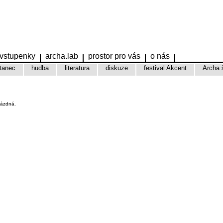
vstupenky
archa.lab
prostor pro vás
o nás
tanec
hudba
literatura
diskuze
festival Akcent
Archa 
rázdná.